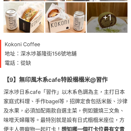
+
1
Kokoni Coffee
地址：深水埗基隆街156號地舖
電話：從缺
【9】無印風木系cafe特設榻榻米@習作
深水埗日系cafe「習作」以木系色調為主，主打日本
家庭式料理、手作bagel等，招牌定食包括米飯、沙律
及水果，必須加配兩款自選主菜，例如鹽燒三文魚、
味噌天婦羅等。最特別就是設有日式榻榻米座位，方
便主人帶寵物一起打卡！
想知哪一個打卡位最有文青