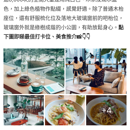
色，加上綠色植物作點綴，感覺舒適。除了普通木枱
座位，還有舒服梳化位及落地大玻璃窗前的吧枱位，
玻璃窗外就是綠樹成蔭的小公園，有助放鬆身心。
點
下圖即睇最佳打卡位、美食推介📸👇👇
+
4