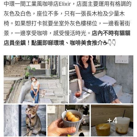
中環一間工業風咖啡店Elixir，店面主要運用有格調的
灰色及白色，座位不多，只有一張長木枱及少量木
椅。如果想打卡就要坐室外灰色樓梯位，一邊看著街
景，一邊享受咖啡，感受慢活時光。
店內不時有貓貓
店員坐鎮！點圖即睇環境、咖啡美食推介☕
👇👇
+
4