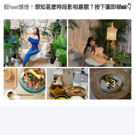
假feel爆燈！
想知甚麼時段影相最靚？按下圖即睇📸👇
+
3