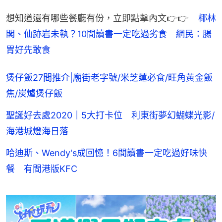
想知道還有哪些餐廳有份，立即點擊內文👉👉    
椰林
閣、仙跡岩未執？10間讀書一定吃過劣食　網民：腸
胃好先敢食
煲仔飯27間推介|廟街老字號/米芝蓮必食/旺角黃金飯
焦/炭爐煲仔飯
聖誕好去處2020｜5大打卡位 利東街夢幻蝴蝶光影/
海港城燈海日落
哈迪斯、Wendy's成回憶！6間讀書一定吃過好味快
餐 有間港版KFC