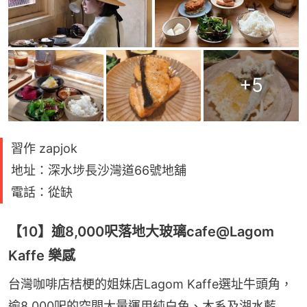
+
5
習作 zapjok
地址：深水埗長沙灣道66號地舖
電話：從缺
【10】逾8,000呎落地大玻璃cafe@Lagom
Kaffe 樂感
台灣咖啡店桔梗的姐妹店Lagom Kaffe選址牛頭角，
逾8,000呎的空間大量運用純白色、木系及湖水藍