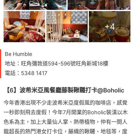
+
4
Be Humble
地址：旺角彌敦道594-596號旺角新城18樓
電話：5348 1417
【6】波希米亞風餐廳藤製鞦韆打卡@Boholic
今年香港出現不少走波希米亞度假風的咖啡店，感覺
一秒即刻飛去度假！今年7月開業的Boholic裝潢以木
色系為主，加上大量仙人掌、熱帶植物，仲有一間人
龍超長的熱門港女打卡位，藤織的鞦韆、地毯等，度