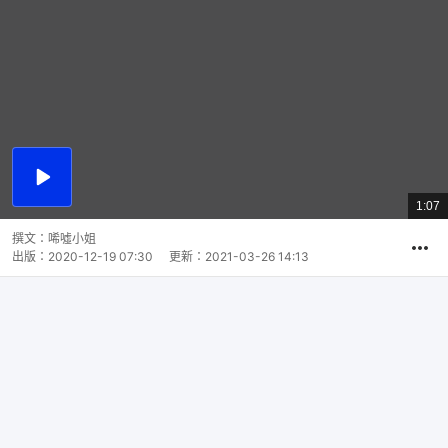
播
放
1:07
總
影
共
片
時
撰文：
唏噓小姐
間
出版：
2020-12-19 07:30
更新：
2021-03-26 14:13