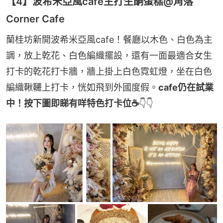
【4】波希米亞風cafe主打生酮蛋糕@角落
Corner Cafe
蘭桂坊新開波希米亞風cafe！餐廳以木色、白色為主
調，放上乾花、白色編織擺設，還有一面最適合女生
打卡的乾花打卡牆，牆上掛上白色霓虹燈，坐在白色
編織鞦韆上打卡，恍如飛到外國度假。
cafe仍在試業
中！按下圖即睇有咩特色打卡位☕
👇👇