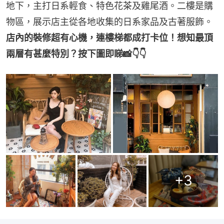
地下，主打日系輕食、特色花茶及雞尾酒。二樓是購
物區，展示店主從各地收集的日系家品及古著服飾。
店內的裝修超有心機，連樓梯都成打卡位！想知最頂
兩層有甚麼特別？按下圖即睇📸👇👇
+
3