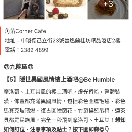
+
3
角落Corner Cafe
地址：中環德己立街23號晉逸蘭桂坊精品酒店2樓
電話：2382 4899
😍九龍區😍
【5】隱世異國風情樓上酒吧@Be Humble
摩洛哥、土耳其風的樓上酒吧，燈光昏暗，整體裝
潢、佈置都充滿異國風情，包括彩色圖騰毛毯、彩色
馬賽克玻璃燈、復古圖騰窗花、竹製搖籃吊椅，連茶
具都是民族風，完全一秒飛到摩洛哥、土耳其！
想知
如何訂位、注意事項及貼士？按下圖即睇😋👇