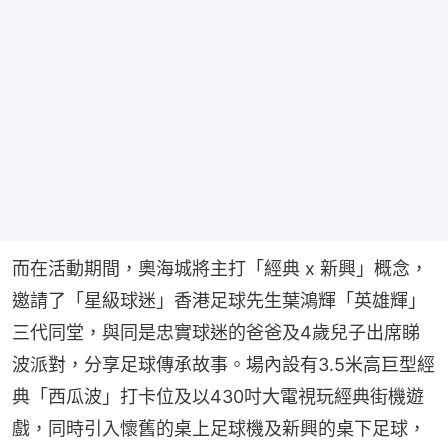
而在活動期間，奧海城將主打「經典 x 新興」概念，
邀請了「星級球迷」香港足球先生葉鴻輝「英雄輝」
三代同堂，與同是忠實球迷的爸爸及4歲兒子出席睇
波派對，分享足球傳承故事。場內設有3.5米高巨型經
典「西瓜波」打卡位及以430吋大電視玩經典街機遊
戲，同時引入懷舊的桌上足球機及新興的桌下足球，