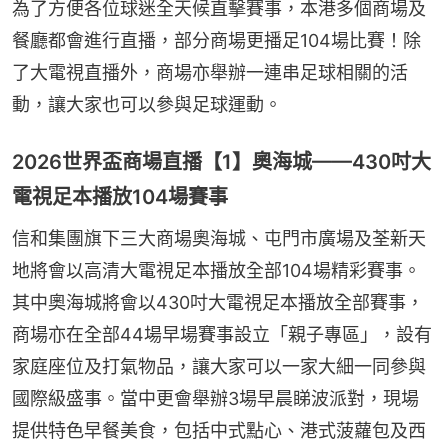
為了方便各位球迷全天候直擊賽事，本港多個商場及
餐廳都會進行直播，部分商場更播足104場比賽！除
了大電視直播外，商場亦舉辦一連串足球相關的活
動，讓大家也可以參與足球運動。
2026世界盃商場直播【1】奧海城——430吋大
電視足本播放104場賽事
信和集團旗下三大商場奧海城、屯門市廣場及荃新天
地將會以高清大電視足本播放全部104場精彩賽事。
其中奧海城將會以430吋大電視足本播放全部賽事，
商場亦在全部44場早場賽事設立「親子專區」，設有
家庭座位及打氣物品，讓大家可以一家大細一同參與
國際級盛事。當中更會舉辦3場早晨睇波派對，現場
提供特色早餐美食，包括中式點心、港式菠蘿包及西