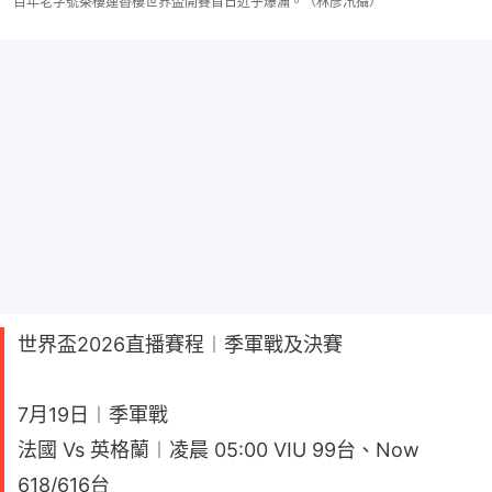
百年老字號茶樓蓮香樓世界盃開賽首日近乎爆滿。（林彥汛攝）
世界盃2026直播賽程︱季軍戰及決賽
7月19日︱季軍戰
法國 Vs 英格蘭︱凌晨 05:00 VIU 99台、Now
618/616台