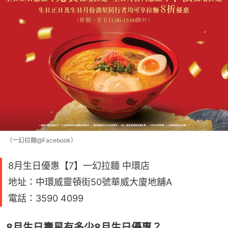
（一幻拉麵@Facebook）
8月生日優惠【7】一幻拉麵 中環店
地址：中環威靈頓街50號華威大廈地舖A
電話：3590 4099
8月生日壽星有多少8月生日優惠？