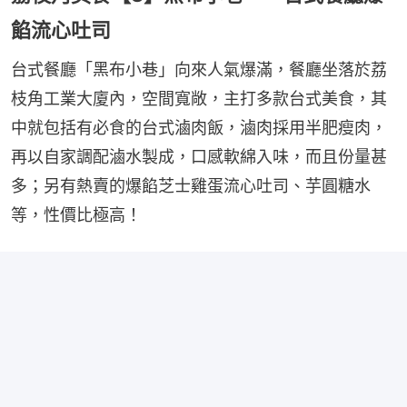
餡流心吐司
台式餐廳「黑布小巷」向來人氣爆滿，餐廳坐落於荔
枝角工業大廈內，空間寬敞，主打多款台式美食，其
中就包括有必食的台式滷肉飯，滷肉採用半肥瘦肉，
再以自家調配滷水製成，口感軟綿入味，而且份量甚
多；另有熱賣的爆餡芝士雞蛋流心吐司、芋圓糖水
等，性價比極高！