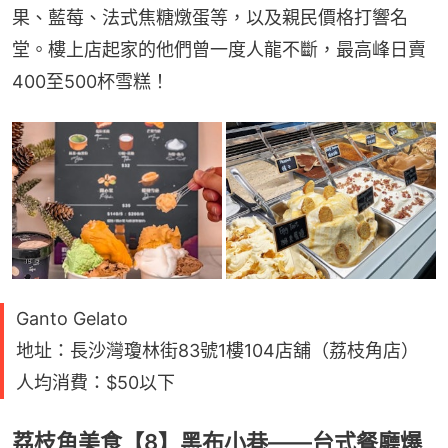
果、藍莓、法式焦糖燉蛋等，以及親民價格打響名
堂。樓上店起家的他們曾一度人龍不斷，最高峰日賣
400至500杯雪糕！
Ganto Gelato
地址：長沙灣瓊林街83號1樓104店舖（荔枝角店）
人均消費：$50以下
荔枝角美食【8】黑布小巷——台式餐廳爆