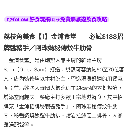
👉follow 好食玩飛ig ✈️免費睇旅遊飲食攻略
荔枝角美食【1】金浦食堂——必試$188招
牌醬豬手／阿珠媽秘傳炆牛肋骨
「金浦食堂」是由創辦人兼主廚的韓籍主廚
Sam（Oppa Sam）打造，餐廳可容納約60至70位客
人，店內裝修均以木材為主，營造溫暖舒適的用餐氛
圍；並巧妙融入韓國人氣浣熊主題café的霓虹燈飾，
增添空間趣味！餐廳主打多款正宗地道韓食，其中招
牌菜「金浦招牌秘製醬豬手」、阿珠媽秘傳炆牛肋
骨、秘醬炙燒嚴選牛肋排、熔岩拉絲芝士排骨、人蔘
雞湯配飯等。