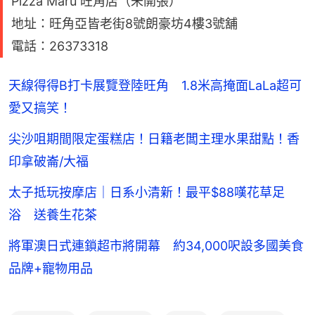
Pizza Maru 旺角店（未開張）
地址：旺角亞皆老街8號朗豪坊4樓3號舖
電話：26373318
天線得得B打卡展覽登陸旺角 1.8米高掩面LaLa超可
愛又搞笑！
尖沙咀期間限定蛋糕店！日籍老闆主理水果甜點！香
印拿破崙/大福
太子抵玩按摩店｜日系小清新！最平$88嘆花草足
浴 送養生花茶
將軍澳日式連鎖超市將開幕 約34,000呎設多國美食
品牌+寵物用品