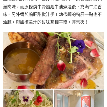
滿肉味，而原條燒牛骨髓經牛油煮過後，充滿牛油香
味。另外香煎鴨肝甜椒汁手工幼帶麵的鴨肝一點也不
油膩，與甜椒醬汁的甜味互相平衡，非常夾！