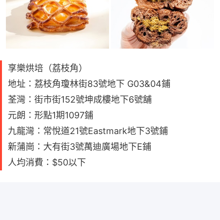
享樂烘培（荔枝角）
地址：荔枝角瓊林街83號地下 G03&04鋪
荃灣：街市街152號坤成樓地下6號舖
元朗：形點1期1097鋪
九龍灣：常悅道21號Eastmark地下3號鋪
新蒲崗：大有街3號萬迪廣場地下E鋪
人均消費：$50以下