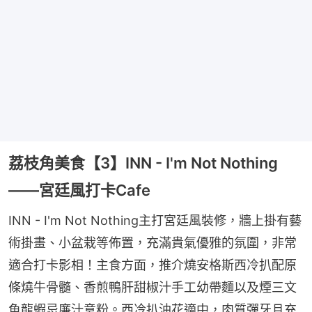
荔枝角美食【3】INN - I'm Not Nothing
——宮廷風打卡Cafe
INN - I'm Not Nothing主打宮廷風裝修，牆上掛有藝
術掛畫、小盆栽等佈置，充滿貴氣優雅的氛圍，非常
適合打卡影相！主食方面，推介燒安格斯西冷扒配原
條燒牛骨髓、香煎鴨肝甜椒汁手工幼帶麵以及煙三文
魚龍蝦忌廉汁意粉。西冷扒油花適中，肉質彈牙且充