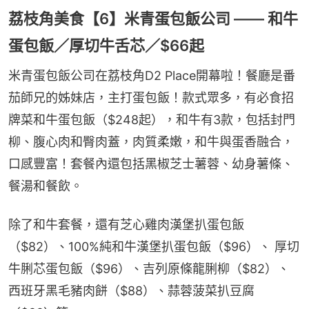
荔枝角美食【6】米青蛋包飯公司 —— 和牛
蛋包飯／厚切牛舌芯／$66起
米青蛋包飯公司在荔枝角D2 Place開幕啦！餐廳是番
茄師兄的姊妹店，主打蛋包飯！款式眾多，有必食招
牌菜和牛蛋包飯（$248起），和牛有3款，包括封門
柳、腹心肉和臀肉蓋，肉質柔嫩，和牛與蛋香融合，
口感豐富！套餐內還包括黑椒芝士薯蓉、幼身薯條、
餐湯和餐飲。
除了和牛套餐，還有芝心雞肉漢堡扒蛋包飯
（$82）、100%純和牛漢堡扒蛋包飯（$96）、 厚切
牛脷芯蛋包飯（$96）、吉列原條龍脷柳（$82）、
西班牙黑毛豬肉餅（$88）、蒜蓉菠菜扒豆腐