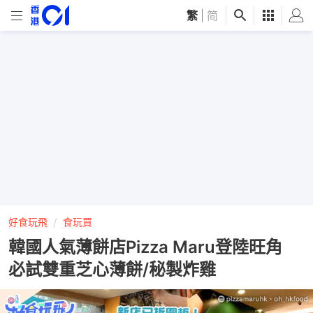
繁
|
简
好食玩飛
食玩買
韓國人氣薄餅店Pizza Maru登陸旺角
必試雙重芝心薄餅/秘製炸雞