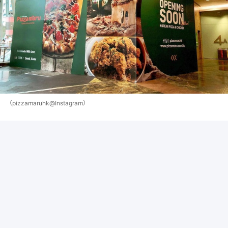
（pizzamaruhk@Instagram）