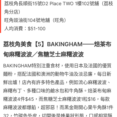
荔枝角長順街15號D2 Place TWO 1樓102號舖（荔枝
角分店）
旺角豉油街104號地舖（旺角）
人均消費：$51-100
荔枝角美食【5】BAKINGHAM——焙茶布
甸麻糬波波／焦糖芝士麻糬波波
BAKINGHAM特別注重食材，使用日本及法國的優質
麵粉，搭配法國和澳洲的動物牛油及淡忌廉，每日新
鮮出爐！店內有許多特色產品，例如流心麻糬波波、
麻糬布丁、多種口味的鹼水包和牛角酥。焙茶布甸麻
糬波波4件$45，而焦糖芝士麻糬波波1粒$16，每款
麻糬波波都爆餡，超邪惡！而黑金剛開心果牛角酥1件
32，竹碳色外皮，切開後是蜂巢狀形態，口感相當酥