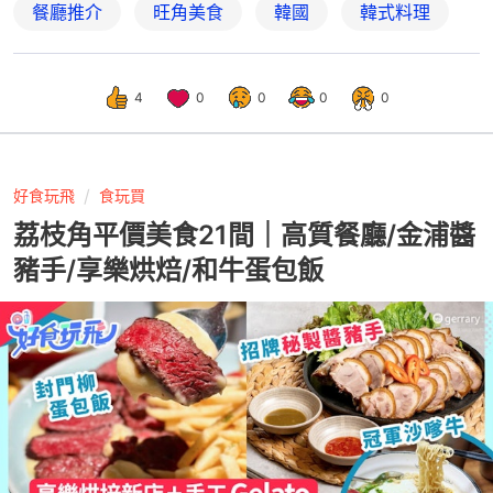
餐廳推介
旺角美食
韓國
韓式料理
4
0
0
0
0
好食玩飛
食玩買
荔枝角平價美食21間｜高質餐廳/金浦醬
豬手/享樂烘焙/和牛蛋包飯