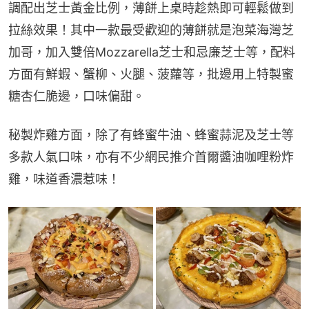
調配出芝士黃金比例，薄餅上桌時趁熱即可輕鬆做到
拉絲效果！其中一款最受歡迎的薄餅就是泡菜海灣芝
加哥，加入雙倍Mozzarella芝士和忌廉芝士等，配料
方面有鮮蝦、蟹柳、火腿、菠蘿等，批邊用上特製蜜
糖杏仁脆邊，口味偏甜。
秘製炸雞方面，除了有蜂蜜牛油、蜂蜜蒜泥及芝士等
多款人氣口味，亦有不少網民推介首爾醬油咖哩粉炸
雞，味道香濃惹味！