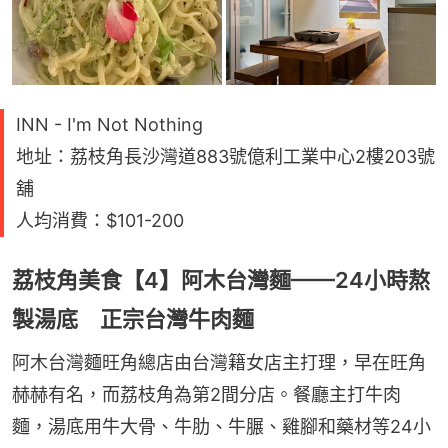
INN - I'm Not Nothing
地址：荔枝角長沙灣道883號億利工業中心2樓203號
舖
人均消費：$101-200
荔枝角美食【4】阿木台灣麵——24小時熬
製湯底 正宗台灣牛肉麵
阿木台灣麵旺角總店由台灣籍女店主打理，早在旺角
赫赫有名，而荔枝角為第2間分店。餐廳主打牛肉
麵，湯底用牛大骨、牛肋、牛𦟌、雞腳和藥材等24小