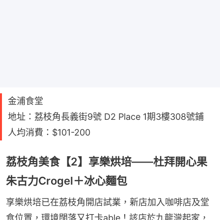
金浦食堂
地址：荔枝角長義街9號 D2 Place 1期3樓308號鋪
人均消費：$101-200
荔枝角美食【2】享樂烘培——杜拜開心果
朱古力Crogel＋冰心麵包
享樂烘培已在荔枝角開店試業，新店加入咖啡店及堂
食位置，環境闊落又打卡able！該店於九龍灣起家，