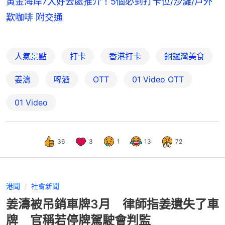
黃金海岸7大好去處推介！5個必到打卡位/沙灘/戶外
歎咖啡 附交通
人氣景點
打卡
香港打卡
銅鑼灣美食
姜濤
啤酒
OTT
01‌ ‌Video‌ ‌OTT
01 Video
36
3
1
13
72
港聞
社會新聞
姜濤被吊銷車牌3月 律師指姜遺失了車
牌 官稱若停牌駕駛會判監