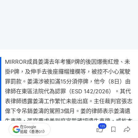
MIRROR成員姜濤去年考獲P牌的後因爆衝紅燈、未
掛P牌，及伸手去後座攞帽撞欄等，被控不小心駕駛
罪罰款。姜濤涉被扣滿15分須停牌，他今（8日）由
律師在東區法院代為認罪（ESD 142/2026）。其代
表律師透露姜濤工作繁忙未能出庭。主任裁判官張志
偉下令吊銷姜濤的駕照3個月。姜的律師表示姜濤遺
失車牌，張官要求姜到庭宣誓確認遺失車牌，或於本
125
在Google
月22日前交出車牌。
追蹤《香港01》