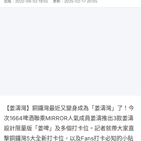
出版：
2022-06-02 18:55
更新：
2025-02-17 20:05
【姜濤灣】銅鑼灣最近又變身成為「姜濤灣」了！今
次1664啤酒聯乘MIRROR人氣成員姜濤推出3款姜濤
設計限量版「姜啤」及多個打卡位。記者就帶大家直
撃銅鑼灣5大全新打卡位，以及Fans打卡必知的小貼