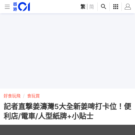
繁
|
简
好食玩飛
食玩買
記者直撃姜濤灣5大全新姜啤打卡位！便
利店/電車/人型紙牌+小貼士