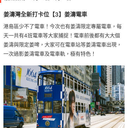
姜濤灣全新打卡位【3】姜濤電車
港島區少不了電車！今次也有姜濤限定專屬電車，每
天一共有4班電車等大家捕捉！電車前後都有大大個
姜濤與限定姜啤，大家可在電車站等姜濤電車出現，
一次過影姜濤電車及電車軌，極有特色！