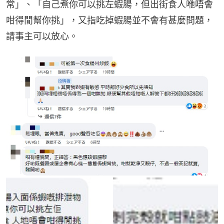
常」、「自己煮你可以挑左蝦腸，但出街食人咃唔會
咁得閒幫你挑」，又指吃掉蝦腸並不會有甚麼問題，
請事主可以放心。