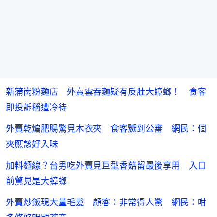
新蒲崗粉麵店 外賣雲吞麵疑有反肚大蟑螂！ 食客
即投訴稱遭冷待
外賣乾煸肥腸驚見木衣夾 食客嬲到公審 網民：個
夾應該好入味
加料麵線？台男吃外賣見巨型香菇留最後享用 入口
前驚見是大蟑螂
外賣炒飯現大量毛髮 顧客：非常得人驚 網民：咁