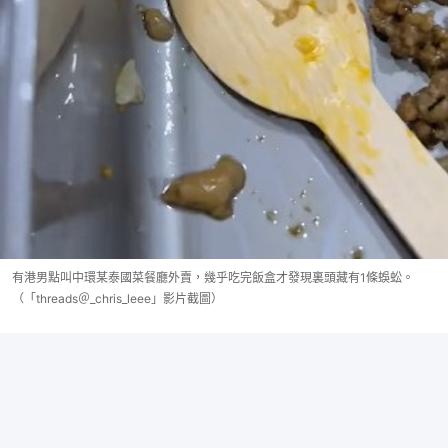
有港男點叫中環某泰國菜餐廳外賣，幾乎吃完飯盒才發現裏頭藏有1條蜈蚣。
（「threads＠_chris_leee」影片截圖）