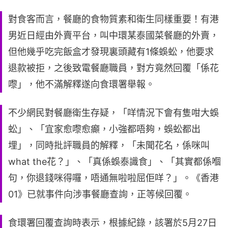
對食客而言，餐廳的食物質素和衛生同樣重要！有港
男近日經由外賣平台，叫中環某泰國菜餐廳的外賣，
但他幾乎吃完飯盒才發現裏頭藏有1條蜈蚣，他要求
退款被拒，之後致電餐廳職員，對方竟然回覆「係花
嚟」，他不滿解釋遂向食環署舉報。
不少網民對餐廳衛生存疑，「咩情況下會有隻咁大蜈
蚣」、「宜家愈嚟愈癲，小強都唔夠，蜈蚣都出
埋」，同時批評職員的解釋，「未聞花名，係咪叫
what the花？」、「真係蜈泰識食」、「其實都係嗰
句，你退錢咪得囉，唔通無啦啦屈佢咩？」。《香港
01》已就事件向涉事餐廳查詢，正等候回覆。
食環署回覆查詢時表示，根據紀錄，該署於5月27日