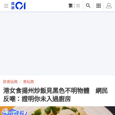
繁
|
简
好食玩飛
食玩買
港女食揚州炒飯見黑色不明物體 網民
反嘲：證明你未入過廚房