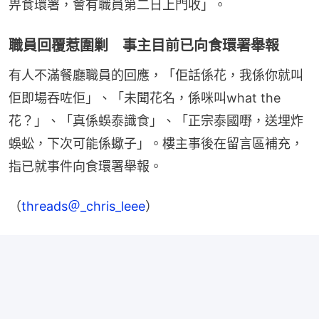
畀食環署，會有職員第二日上門收」。
職員回覆惹圍剿 事主目前已向食環署舉報
有人不滿餐廳職員的回應，「佢話係花，我係你就叫
佢即場吞咗佢」、「未聞花名，係咪叫what the
花？」、「真係蜈泰識食」、「正宗泰國嘢，送埋炸
蜈蚣，下次可能係蠍子」。樓主事後在留言區補充，
指已就事件向食環署舉報。
（
threads＠_chris_leee
）