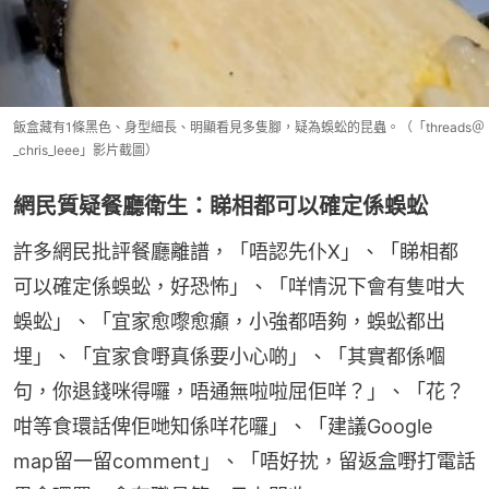
飯盒藏有1條黑色、身型細長、明顯看見多隻腳，疑為蜈蚣的昆蟲。（「threads＠
_chris_leee」影片截圖）
網民質疑餐廳衛生：睇相都可以確定係蜈蚣
許多網民批評餐廳離譜，「唔認先仆X」、「睇相都
可以確定係蜈蚣，好恐怖」、「咩情況下會有隻咁大
蜈蚣」、「宜家愈嚟愈癲，小強都唔夠，蜈蚣都出
埋」、「宜家食嘢真係要小心啲」、「其實都係嗰
句，你退錢咪得囉，唔通無啦啦屈佢咩？」、「花？
咁等食環話俾佢哋知係咩花囉」、「建議Google 
map留一留comment」、「唔好抌，留返盒嘢打電話