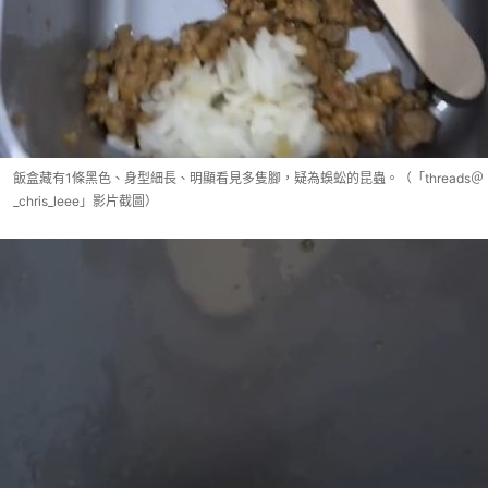
飯盒藏有1條黑色、身型細長、明顯看見多隻腳，疑為蜈蚣的昆蟲。（「threads＠
_chris_leee」影片截圖）