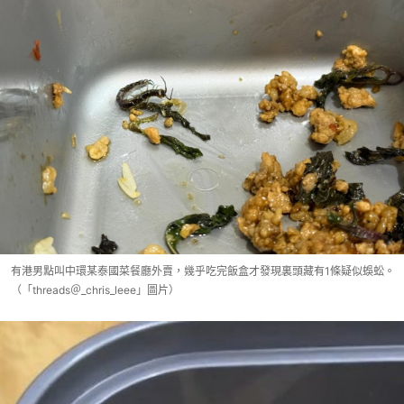
有港男點叫中環某泰國菜餐廳外賣，幾乎吃完飯盒才發現裏頭藏有1條疑似蜈蚣。
（「threads＠_chris_leee」圖片）