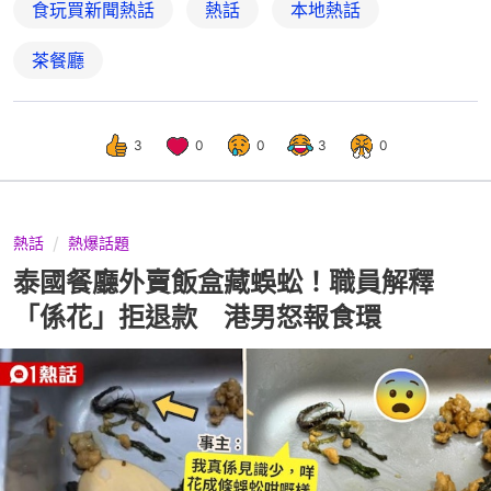
食玩買新聞熱話
熱話
本地熱話
茶餐廳
3
0
0
3
0
熱話
熱爆話題
泰國餐廳外賣飯盒藏蜈蚣！職員解釋
「係花」拒退款 港男怒報食環