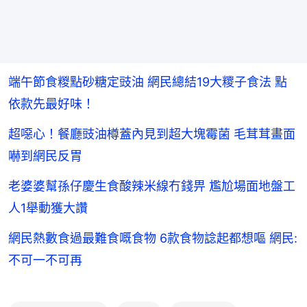
端午節食糉點砂糖定豉油 網民總結19大糭子食法 點
依款先最好味！
超噁心！餐廳豉油樽蓋內見到超大塊霉菌 毛茸茸畫面
嚇到網民反胃
老婆婆幫孫仔慶生食酸辣米線冇錢畀 尷尬場面地盤工
人1舉動獲大讚
網民熱數食過最難食嘅食物 6款食物諗起都想嘔 網民:
不可一不可再