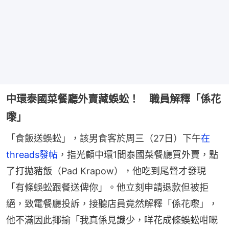
中環泰國菜餐廳外賣藏蜈蚣！ 職員解釋「係花
嚟」
「食飯送蜈蚣」，該男食客於周三（27日）下午
在
threads發帖
，指光顧中環1間泰國菜餐廳買外賣，點
了打拋豬飯（Pad Krapow），他吃到尾聲才發現
「有條蜈蚣跟餐送俾你」。他立刻申請退款但被拒
絕，致電餐廳投訴，接聽店員竟然解釋「係花嚟」，
他不滿因此揶揄「我真係見識少，咩花成條蜈蚣咁嘅