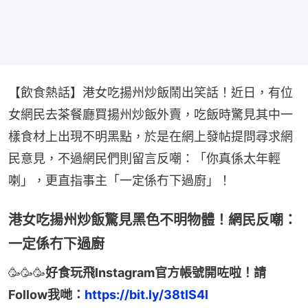
【飲食熱話】港女吃揚州炒飯鬧出笑話！近日，有位
女網民去茶餐廳買揚州炒飯外賣，吃飯時驚見其中一
樣食材上出現不明黑點，於是在網上發帖提問尋求網
民意見，不過網民們則留言反嘲：「你真係太年輕
喇」，更直指事主「一定係冇下過廚」！
港女吃揚州炒飯驚見黑色不明物體！網民反嘲：
一定係冇下過廚
🥳🥳🥳
好食玩飛Instagram官方帳號開咗啦！請
Follow我哋：
https://bit.ly/38tlS4l