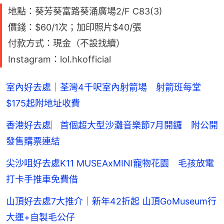
地點：葵芳葵富路葵涌廣場2/F C83(3)
價錢：$60/1次；加印照片$40/張
付款方式：現金（不設找續）
Instagram：lol.hkofficial
室內好去處｜荃灣4千呎室內射箭場 射箭班每堂
$175起附地址收費
香港好去處︳首個超大型沙灘音樂節7月開鑼 附公開
發售購票連結
尖沙咀好去處K11 MUSEAxMINI寵物花園 毛孩放電
打卡手推車免費借
山頂好去處7大推介｜新年42折起 山頂GoMuseum行
大運+自製毛公仔