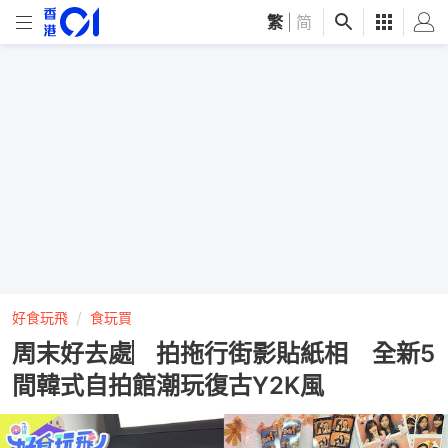
繁
|
简
好食玩飛
食玩買
周末好去處︳拍拖行街影貼紙相 全新5
間韓式自拍館潮玩復古Y2K風