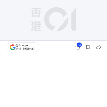
12
在Google
追蹤《香港01》
撰文：
梁偉權 馮文傑 羅日昇 戴慧豐 翁鈺輝 蔡正邦 林振華 劉定安 梁曉晴
出版：
2026-08-03 07:00
更新：
2026-08-03 07:00