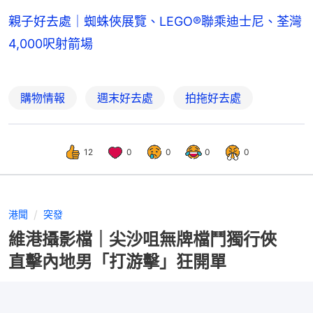
親子好去處｜蜘蛛俠展覽、LEGO®聯乘迪士尼、荃灣
4,000呎射箭場
購物情報
週末好去處
拍拖好去處
12
0
0
0
0
港聞
突發
維港攝影檔｜尖沙咀無牌檔鬥獨行俠
直擊內地男「打游擊」狂開單