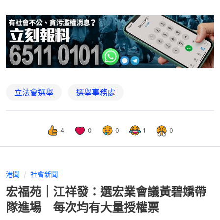
立法會選舉
選舉事務處
4
0
0
1
0
港聞
社會新聞
宏福苑｜江祥發：選宏業會議黃碧嬌帶
隊進場 每次均有大量授權票