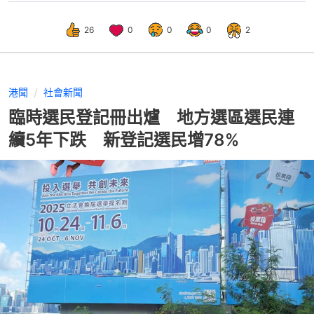
26
0
0
0
2
港聞
社會新聞
臨時選民登記冊出爐 地方選區選民連
續5年下跌 新登記選民增78%