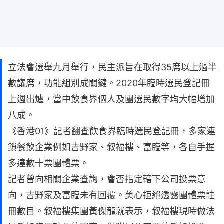
立法會選舉九月舉行，民主派旨在取得35席以上過半
數議席，功能組別成關鍵。2020年臨時選民登記冊
上週出爐，當中飲食界個人及團選民數字均大幅增加
八成。
《香港01》記者翻查飲食界臨時選民登記冊，多家連
鎖餐飲企業例如吉野家、叙福樓、富臨等，各自手握
多達數十票團體票。
記者曾向相關企業查詢，會否指定轄下公司投票意
向，吉野家及富臨未有回覆。美心拒絕透露團體票註
冊數目。叙福樓集團黃傑龍就表示，叙福樓現時做法