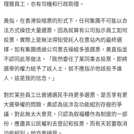
理層員工，亦有司機和行政助理。
黃指，在香港投暗票的形式下，任何集團不可能以合
法方式操控大量選票，因為就算有公司指示員工如何
投票，實際上是無法得知受託人在票站內的最終選
擇。如有集團透過公司票去操縱多張選票，黃直指並
不認同此等做法。「既然委任了某同事去投票，即將
選舉的權力給予了該人士，就不應指示他該投予誰
人，這是我的信念。」
對於某些員工比普通選民手持更多選票、是否享有更
大選舉權的問題，黃認為這涉及功能組別存廢的爭
議，對此無太大意見，只認為叙福樓作為制度的一部
份，應盡其公民權利去登記和投票，而有天若要取消
功能組別，他亦會接受。