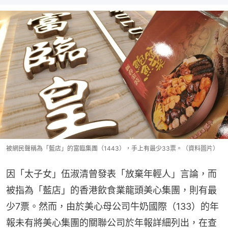
被網民聲稱為「藍店」的富臨集團（1443），手上有最少33票。（資料圖片）
因「太子女」伍淑清曾發表「放棄年輕人」言論，而
被指為「藍店」的香港飲食業龍頭美心集團，則有最
少7票。然而，由於美心母公司牛奶國際（133）的年
報未有將美心集團的關聯公司於年報詳細列出，在查