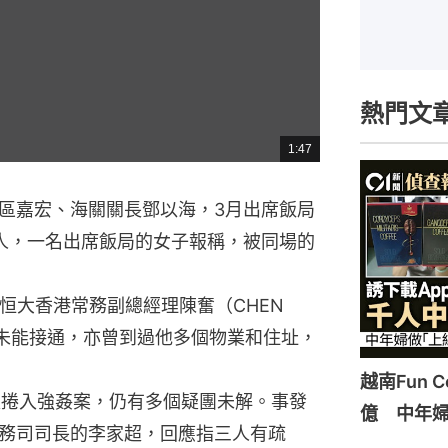
熱門文
1:47
總
共
時
間
區嘉宏、海關關長鄧以海，3月出席飯局
人，一名出席飯局的女子報稱，被同場的
恒大香港常務副總經理陳奮（CHEN
但未能接通，亦曾到過他多個物業和住址，
越南Fun 
又捲入強姦案，仍有多個疑團未解。事發
億 中年
務司司長的李家超，回應指三人有疏