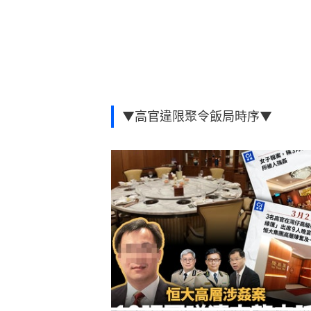
▼高官違限聚令飯局時序▼