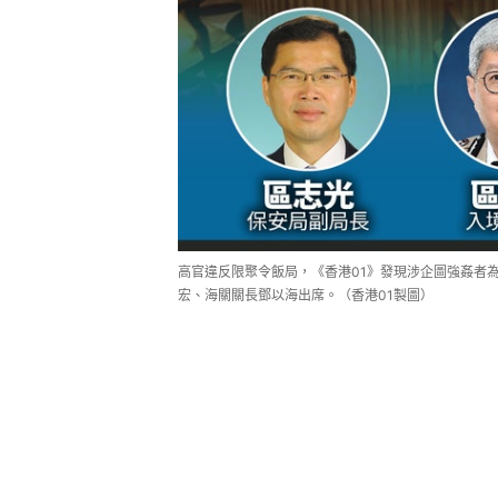
高官違反限聚令飯局，《香港01》發現涉企圖強姦者
宏、海關關長鄧以海出席。（香港01製圖）