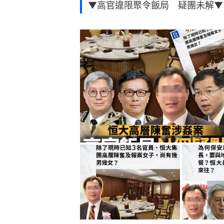
▼高官違限聚令飯局 疑團未解▼