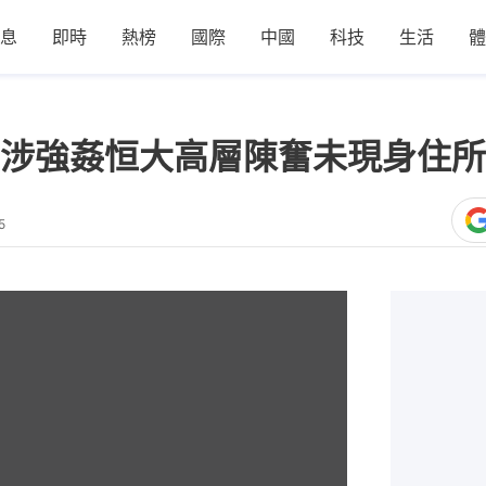
息
即時
熱榜
國際
中國
科技
生活
體
涉強姦恒大高層陳奮未現身住所
5