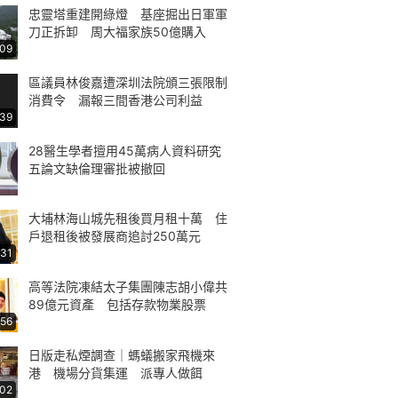
忠靈塔重建開綠燈 基座掘出日軍軍
刀正拆卸 周大福家族50億購入
:09
區議員林俊嘉遭深圳法院頒三張限制
消費令 漏報三間香港公司利益
:39
28醫生學者擅用45萬病人資料研究
五論文缺倫理審批被撤回
大埔林海山城先租後買月租十萬 住
戶退租後被發展商追討250萬元
:31
高等法院凍結太子集團陳志胡小偉共
89億元資產 包括存款物業股票
:56
日版走私煙調查｜螞蟻搬家飛機來
港 機場分貨集運 派專人做餌
:02