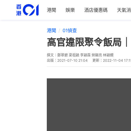
港聞
娛樂
酒店優惠碼
天氣消
港聞
01偵查
高官違限聚令飯局｜
撰文：
鄭翠碧 梁祖饒 李穎霖 勞顯亮 林穎嫺
出版：
2021-07-10 21:04
更新：
2022-11-04 17:1