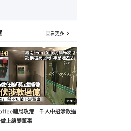
章
查看更多
05:09
Coffee騙局攻港 千人中招涉款過
婦做上線變董事