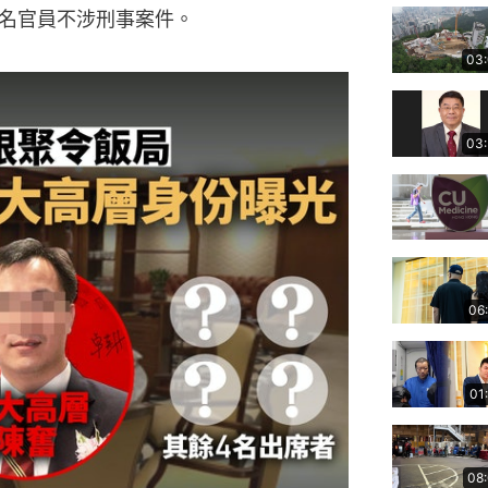
名官員不涉刑事案件。
03
03
06
01
08