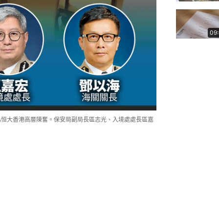
09
為恒大香港高層陳奮。保安局副局長區志光、入境處處長區嘉