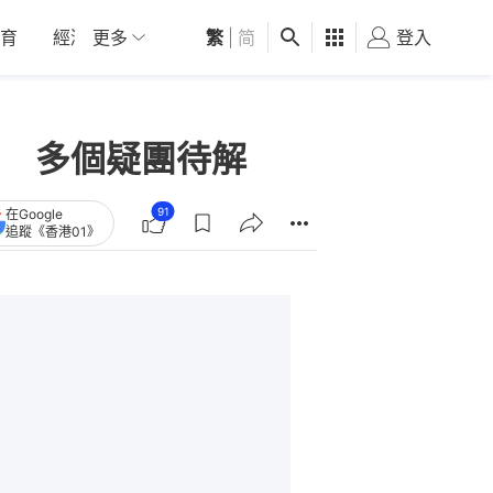
育
經濟
更多
01深圳
繁
觀點
|
简
健康
好食玩飛
登入
女
 多個疑團待解
91
在Google
追蹤《香港01》