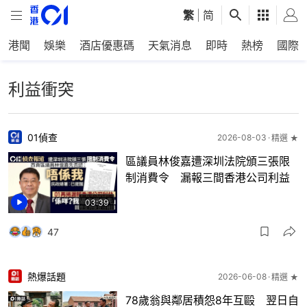
繁
|
简
港聞
娛樂
酒店優惠碼
天氣消息
即時
熱榜
國際
利益衝突
01偵查
2026-08-03
精選 ★
區議員林俊嘉遭深圳法院頒三張限
制消費令 漏報三間香港公司利益
03:39
47
熱爆話題
2026-06-08
精選 ★
78歲翁與鄰居積怨8年互毆 翌日自