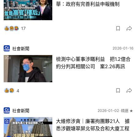
華：政府有完善利益申報機制
17
社會新聞
2026-01-16
檢測中心董事涉瞞利益 把1.2億合
約分判其相關公司 案2.26再訊
4
社會新聞
2026-01-02
精選 ★
大維修涉貪｜廉署拘團夥21人 據
悉涉觀塘翠屏北邨及合和大廈工程