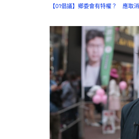
【01倡議】鄉委會有特權？ 應取