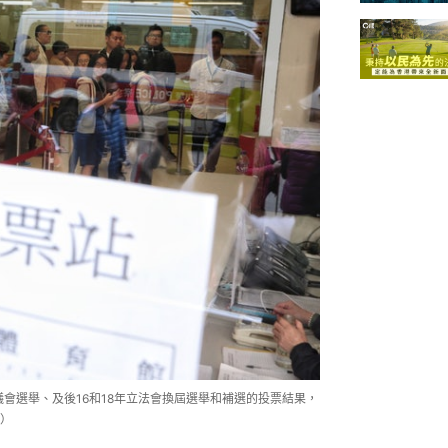
議會選舉、及後16和18年立法會換屆選舉和補選的投票結果，
）