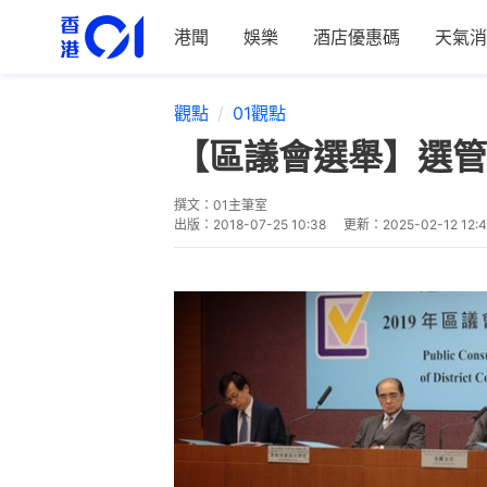
港聞
娛樂
酒店優惠碼
天氣消
觀點
01觀點
【區議會選舉】選管
撰文：
01主筆室
出版：
2018-07-25 10:38
更新：
2025-02-12 12: