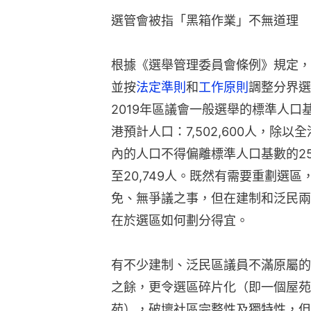
選管會被指「黑箱作業」不無道理　
根據《選舉管理委員會條例》規定，
並按
法定準則
和
工作原則
調整分界選
2019年區議會一般選舉的標準人口基數
港預計人口：7,502,600人，除
內的人口不得偏離標準人口基數的25
至20,749人。既然有需要重劃選
免、無爭議之事，但在建制和泛民兩
在於選區如何劃分得宜。
有不少建制、泛民區議員不滿原屬的
之餘，更令選區碎片化（即一個屋苑
苑），破壞社區完整性及獨特性，但