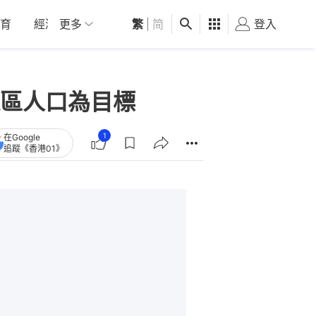
育
經濟
更多
01深圳
繁
觀點
|
简
健康
好食玩飛
登入
女
區人口為目標
1
在Google
追蹤《香港01》