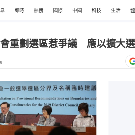
息
即時
熱榜
國際
中國
科技
生活
體
會重劃選區惹爭議 應以擴大選
48