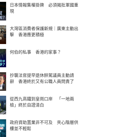
日本情報集權掛牌 必須揭批軍國重
現
大灣區消費者保護新規｜廣東主動出
擊 香港應更積極
何伯的私事 香港的家事？
抄襲法官提早退休醉駕議員主動請
辭 香港終於又有公職人員問責了
從西九高鐵到皇崗口岸 「一地兩
檢」終於自證清白
政府資助置業非不可及 夾心階層供
樓並不輕鬆