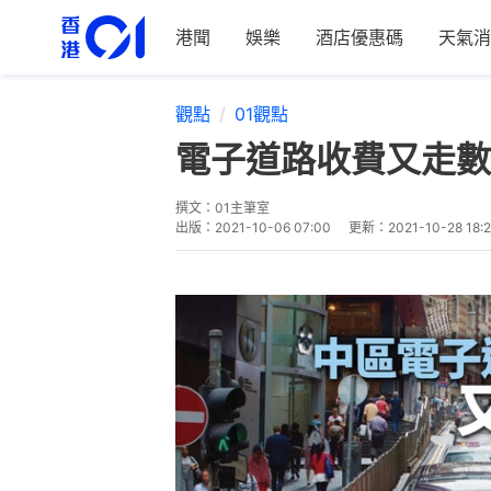
港聞
娛樂
酒店優惠碼
天氣消
觀點
01觀點
電子道路收費又走數
撰文：
01主筆室
出版：
2021-10-06 07:00
更新：
2021-10-28 18: