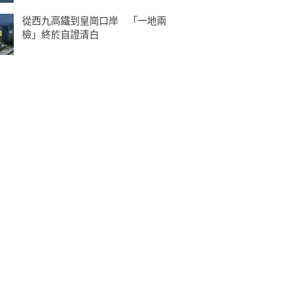
從西九高鐵到皇崗口岸 「一地兩
檢」終於自證清白