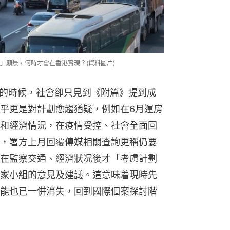
」願景，何時才會在香港實現？(資料圖片)
表的時候，社會卻只見到《附篇》提到成
乎更是對計劃愈趨猶疑，例如在6月運房
和經濟情況，在疫情受控、社會全面回
，署方上月回覆傳媒相關查詢更稱仍要
在監察交通、經濟狀况後才「考慮計劃
家小組的意見及建議。這意味着現時先
能也已一併消失，回到國際個案探討階