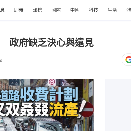
息
即時
熱榜
國際
中國
科技
生活
體
 政府缺乏決心與遠見
20