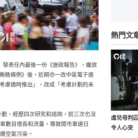
熱門文
）發表任內最後一份《施政報告》，繼放
賄賂條例》後，近期亦一改中區電子道
考慮適時推出」，改成「考慮計劃的未
費計劃，經歷四次研究和諮詢，前三次也沒
虐兒母判囚
車數目增長和流量，導致鬧市車速日
令人心安
邊空氣污染。