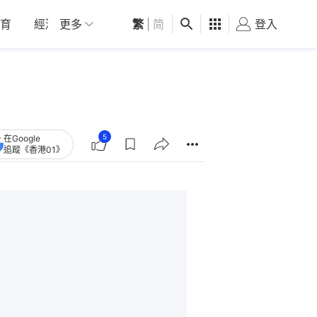
育
經濟
更多
01深圳
繁
觀點
|
简
健康
好食玩飛
登入
女
5
在Google
追蹤《香港01》