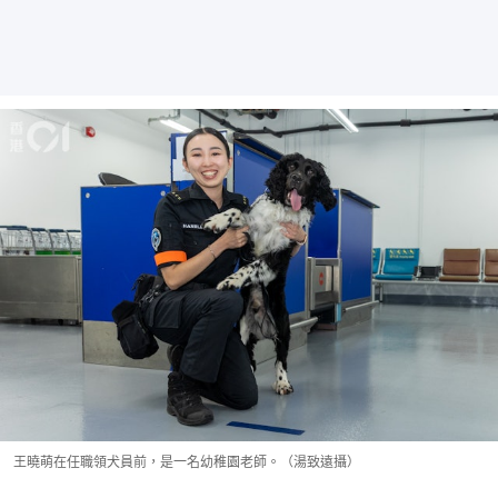
王曉萌在任職領犬員前，是一名幼稚園老師。（湯致遠攝）