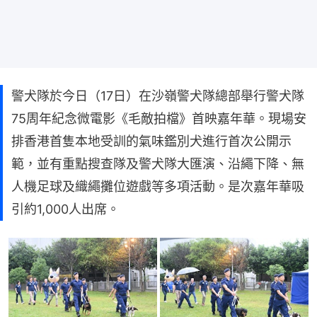
警犬隊於今日（17日）在沙嶺警犬隊總部舉行警犬隊
75周年紀念微電影《毛敵拍檔》首映嘉年華。現場安
排香港首隻本地受訓的氣味鑑別犬進行首次公開示
範，並有重點搜查隊及警犬隊大匯演、沿繩下降、無
人機足球及織繩攤位遊戲等多項活動。是次嘉年華吸
引約1,000人出席。