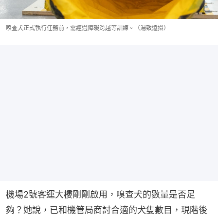
嗅查犬正式執行任務前，需經過障礙跨越等訓練。（湯致遠攝）
機場2號客運大樓剛剛啟用，嗅查犬的數量是否足
夠？她說，已和機管局商討合適的犬隻數目，現階後