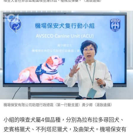
嗅查犬會在非禁區範圍嗅查爆炸品、槍械及彈藥。（湯致遠攝）
機場保安有限公司助理行政總裁（第一行動支援）黃少卿（湯致遠攝）
小組的嗅查犬屬4個品種，分別為拉布拉多尋回犬、
史賓格獵犬、不列塔尼獵犬，及曲架犬。機場保安有