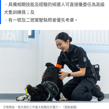
．具備相關技能及經驗的候選人可直接獲委任為高級
犬隻訓練員；及
．有一號及二號駕駛執照者優先考慮。
王曉萌指，領犬員的工作最大挑戰在於體力。（湯致遠攝）