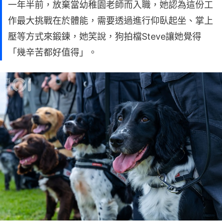
一年半前，放棄當幼稚園老師而入職，她認為這份工
作最大挑戰在於體能，需要透過進行仰臥起坐、掌上
壓等方式來鍛鍊，她笑說，狗拍檔Steve讓她覺得
「幾辛苦都好值得」。