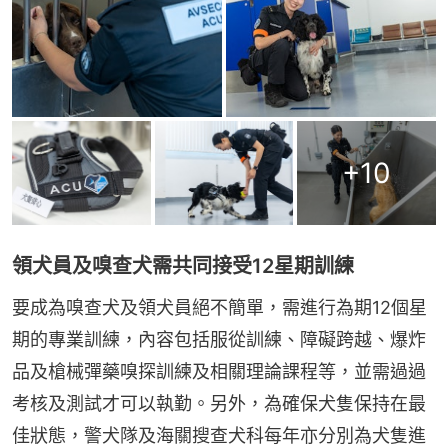
+
10
領犬員及嗅查犬需共同接受12星期訓練
要成為嗅查犬及領犬員絕不簡單，需進行為期12個星
期的專業訓練，內容包括服從訓練、障礙跨越、爆炸
品及槍械彈藥嗅探訓練及相關理論課程等，並需過過
考核及測試才可以執勤。另外，為確保犬隻保持在最
佳狀態，警犬隊及海關搜查犬科每年亦分別為犬隻進