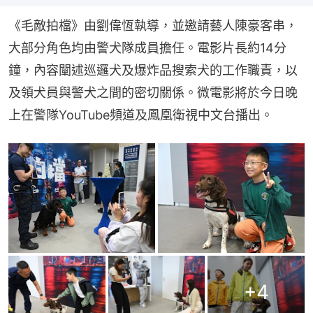
《毛敵拍檔》由劉偉恆執導，並邀請藝人陳豪客串，
大部分角色均由警犬隊成員擔任。電影片長約14分
鐘，內容闡述巡邏犬及爆炸品搜索犬的工作職責，以
及領犬員與警犬之間的密切關係。微電影將於今日晚
上在警隊YouTube頻道及鳳凰衛視中文台播出。
+
4