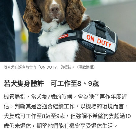
嗅查犬在巡查時會有「ON DUTY」的標誌。（湯致遠攝）
若犬隻身體許 可工作至8、9歲
機管局指，當犬隻7歲的時候，會為牠們再作年度評
估，判斷其是否適合繼續工作，以機場的環境而言，
犬隻或可工作至8歲至9歲，但強調不希望狗隻超過10
歲仍未退休，期望牠們能有機會享受退休生活。