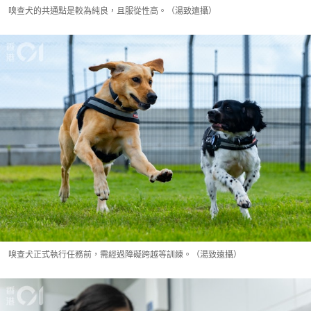
嗅查犬的共通點是較為純良，且服從性高。（湯致遠攝）
嗅查犬正式執行任務前，需經過障礙跨越等訓練。（湯致遠攝）