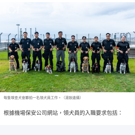
每隻嗅查犬會夥拍一名領犬員工作。（湯致遠攝）
根據機場保安公司網站，領犬員的入職要求包括：