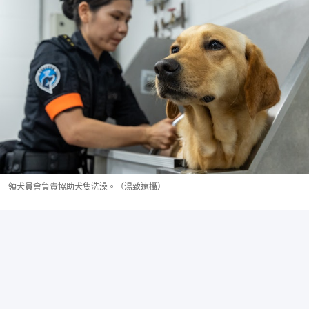
領犬員會負責協助犬隻洗澡。（湯致遠攝）