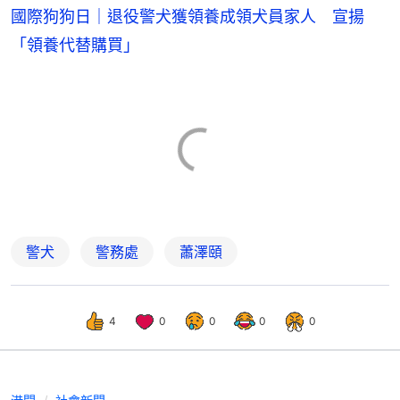
國際狗狗日｜退役警犬獲領養成領犬員家人 宣揚
「領養代替購買」
警犬
警務處
蕭澤頤
4
0
0
0
0