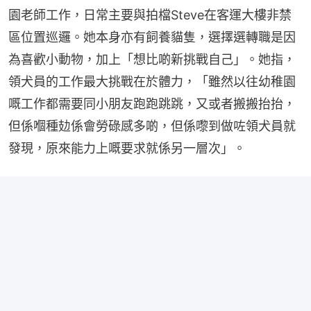
園老師工作，日常主要與拍檔Steve在客運大樓非禁
區位置巡邏。她本身亦有飼養貓隻，選擇選轉職是因
為喜歡小動物，加上「想比啲新挑戰自己」。她指，
領犬員的工作最大挑戰在於體力，「雖然以往幼稚園
嘅工作都需要同小朋友跑跑跳跳，又或者搬搬抬抬，
但係嗰種攰係會勞碌感多啲，但係嚟到做咗領犬員就
發現，原來能力上嘅要求就係另一層次」。