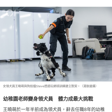
女領犬員王曉萌與狗拍擋Steve透過玩網球訓練建立默契。（湯致遠攝）
幼稚園老師變身領犬員 體力成最大挑戰
王曉萌於一年半前成為領犬員，辭去任職8年的幼稚