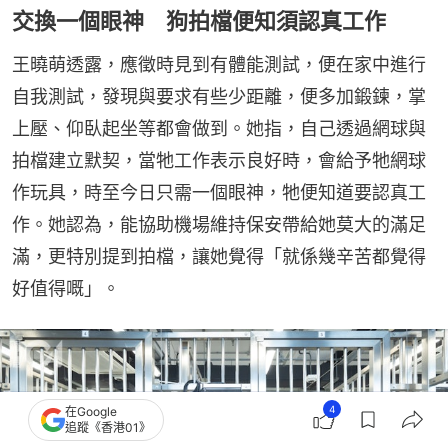
交換一個眼神 狗拍檔便知須認真工作
王曉萌透露，應徵時見到有體能測試，便在家中進行
自我測試，發現與要求有些少距離，便多加鍛鍊，掌
上壓、仰臥起坐等都會做到。她指，自己透過網球與
拍檔建立默契，當牠工作表示良好時，會給予牠網球
作玩具，時至今日只需一個眼神，牠便知道要認真工
作。她認為，能協助機場維持保安帶給她莫大的滿足
滿，更特別提到拍檔，讓她覺得「就係幾辛苦都覺得
好值得嘅」。
4
在Google
追蹤《香港01》