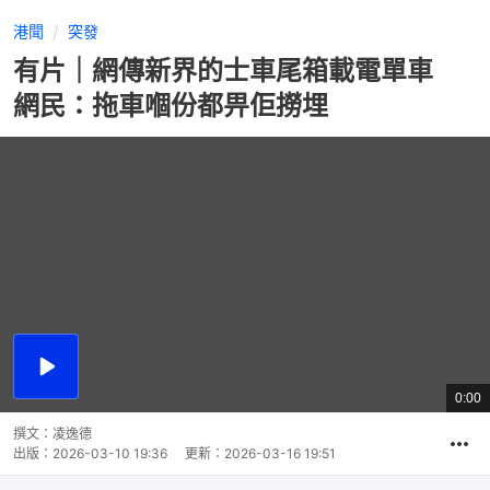
港聞
突發
有片｜網傳新界的士車尾箱載電單車
網民：拖車嗰份都畀佢撈埋
播
放
0:00
總
影
共
片
時
撰文：
凌逸德
間
出版：
2026-03-10 19:36
更新：
2026-03-16 19:51