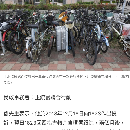
上水清曉路百佳對出一單車停泊處內有一銀色行李箱，用鐵鏈鎖在欄杆上。（鄧柏
良攝）
民政事務署：正統籌聯合行動
劉先生表示，他於2018年12月18日向1823作出投
訴，翌日1823回覆指會轉介食環署跟進，兩個月後，