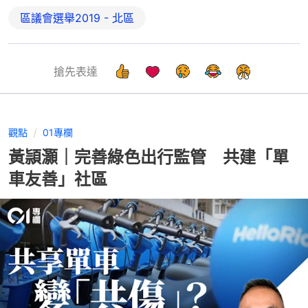
區議會選舉2019 - 北區
搶先表達
觀點
01專欄
黃頴灝｜完善綠色出行監管 共建「單
車友善」社區