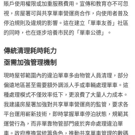
賬戶使用權限或加重服務費用。宣傳和教育亦不可忽
視，房屋署可與共享單車營運商合作，向使用者普及
停泊規則及違規的影響。這在建立「單車友善」社區
的同時，也在逐步培養市民的「單車公德」。
傳統清理耗時耗力
亟需加強管理機制
現時屋邨範圍內的違泊單車多由物管人員清理，部分
偏遠地區甚至需要額外調派人手或車輛處理單車。這
種處理模式不僅效率低下，更浪費了大量人力成本。
我建議房屋署加強對共享單車營運商的監管，要求各
平台運用嶄新技術，即時掌握單車停泊狀態，規範其
運營行為，而非單靠物管部門疲於奔命處理違泊單
車。政府應擔當統籌角色，推動共享單車管理的數碼