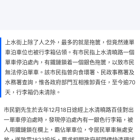
上水街上除了人之外，最多的就是拖篋，但竟然連單
車泊車位也被行李箱佔領。有市民指上水清曉路一個
單車停泊處內，有鐵鏈鎖着一個銀色拖篋，以致市民
無法停泊單車。該市民指曾向食環署、民政事務署及
水務署查詢，惟各政府部門互相推卸責任，至今逾70
天，行李箱仍未清除。
市民劉先生於去年12月18日途經上水清曉路百佳對出
一單車停泊處時，發現停泊處內有一銀色行李箱，被
人用鐵鏈鎖在欄上，霸佔單車位，令居民單車無處安
放，遂致電1823投訴，要求相關政府部門儘快清理該