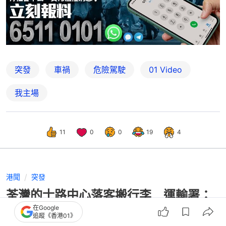
突發
車禍
危險駕駛
01 Video
我主場
11
0
0
19
4
港聞
突發
荃灣的士路中心落客搬行李 運輸署：
營辦商即時終止與該司機合作
在Google
追蹤《香港01》