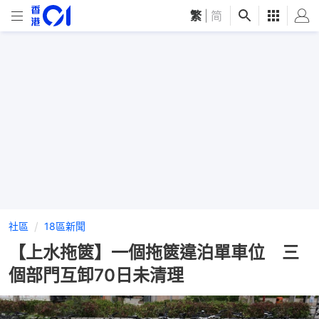
繁
|
简
社區
18區新聞
【上水拖篋】一個拖篋違泊單車位 三
個部門互卸70日未清理