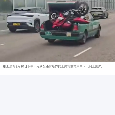
網上流傳3月10日下午，元朗公路有新界的士尾箱載電單車。（網上圖片）