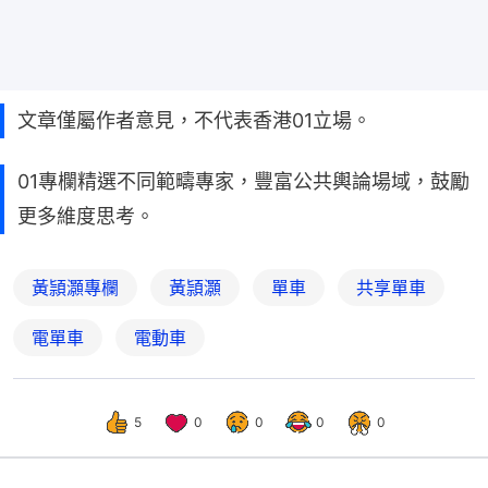
文章僅屬作者意見，不代表香港01立場。
01專欄精選不同範疇專家，豐富公共輿論場域，鼓勵
更多維度思考。
黃頴灝專欄
黃頴灝
單車
共享單車
電單車
電動車
5
0
0
0
0