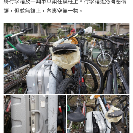
將行李箱及一輛單車鎖在鐵柱上。行李箱雖然有密碼
鎖，但並無鎖上，內裏空無一物。