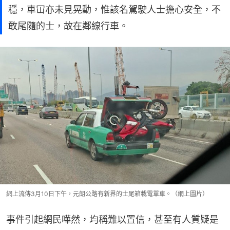
穩，車冚亦未見晃動，惟該名駕駛人士擔心安全，不
敢尾隨的士，故在鄰線行車。
網上流傳3月10日下午，元朗公路有新界的士尾箱載電單車。（網上圖片）
事件引起網民嘩然，均稱難以置信，甚至有人質疑是