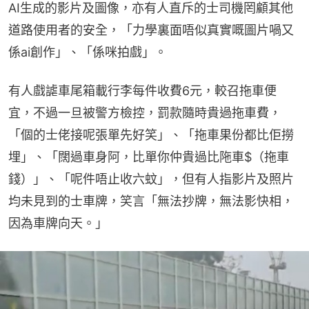
AI生成的影片及圖像，亦有人直斥的士司機罔顧其他
道路使用者的安全，「力學裏面唔似真實嘅圖片喎又
係ai創作」、「係咪拍戲」。
有人戲謔車尾箱載行李每件收費6元，較召拖車便
宜，不過一旦被警方檢控，罰款隨時貴過拖車費，
「個的士佬接呢張單先好笑」、「拖車果份都比佢撈
埋」、「闊過車身阿，比單你仲貴過比陁車$（拖車
錢）」、「呢件唔止收六蚊」，但有人指影片及照片
均未見到的士車牌，笑言「無法抄牌，無法影快相，
因為車牌向天。」