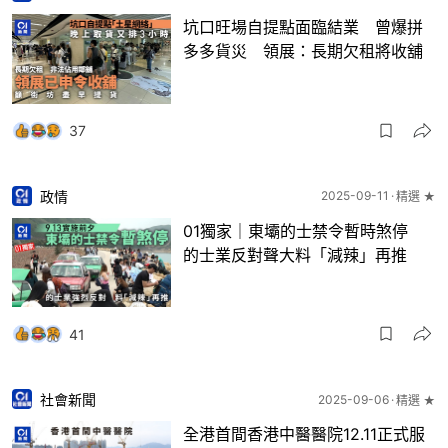
坑口旺場自提點面臨結業 曾爆拼
多多貨災 領展：長期欠租將收舖
37
政情
2025-09-11
精選 ★
01獨家｜東壩的士禁令暫時煞停
的士業反對聲大料「減辣」再推
41
社會新聞
2025-09-06
精選 ★
全港首間香港中醫醫院12.11正式服