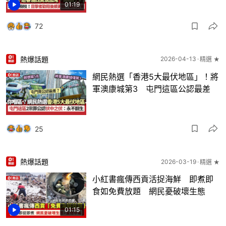
01:19
72
熱爆話題
2026-04-13
精選 ★
網民熱選「香港5大最伏地區」！將
軍澳康城第3 屯門這區公認最差
25
熱爆話題
2026-03-19
精選 ★
小紅書瘋傳西貢活捉海鮮 即煮即
食如免費放題 網民憂破壞生態
01:15