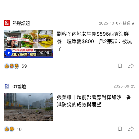
熱爆話題
2025-10-07
精選 ★
劏客？內地女生食$596西貢海鮮
餐 埋單變$800 斥2宗罪：被坑
了
00:05
69
01論壇
2025-09-25
張美雄｜超前部署應對樺加沙 香
港防災的成效與展望
10