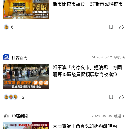
街市開夜市熟食 67街市或增夜市
6
社會新聞
2026-05-12
精選 ★
將軍澳「尚德夜市」遭清場 方國
珊等15區議員促領展增宵夜檔位
12
18區新聞
2026-05-05
精選 ★
天后寶誕｜西貢5.21起辦酬神廟