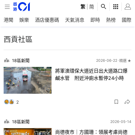
繁
|
简
港聞
娛樂
酒店優惠碼
天氣消息
即時
熱榜
國際
西貢社區
18區新聞
2026-06-22
精選 ★
將軍澳環保大道近日出大道路口爆
鹹水管 附近沖廁水暫停24小時
2
18區新聞
2026-05-14
尚德夜市｜方國珊：領展考慮尚德