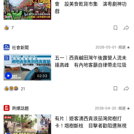
會 設美食乾貨市集 演粵劇神功
戲
7
社會新聞
2026-05-01
精選 ★
五一｜西貢鹹田灣午後露營人流未
達高峰 有內地客籲自律帶走垃圾
02:33
21
熱爆話題
2026-04-20
精選 ★
有片｜遊客湧西貢浪茄灣爬樹打
卡！塌樹斷枝 目擊者勸阻遭無視