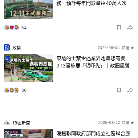
務 預計每年門診量達40萬人次
54
政情
2025-09-04
精選 ★
東壩的士禁令遇業界炮轟恐有變
9.13實施要「傾吓先」｜政圈風聲
36
18區新聞
2025-08-22
精選 ★
港鐵聯同政府部門成立社區聯合應