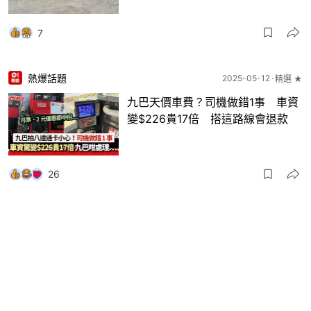
7
熱爆話題
2025-05-12
精選 ★
九巴天價車費？司機做錯1事 車資
變$226貴17倍 搭這路線會退款
26
社會新聞
2025-05-01
精選 ★
五一黃金周｜西貢東壩人流盛 當
局嚴陣戒備 有內地客讚路況暢順