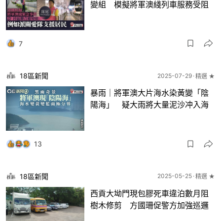
變組 模擬將軍澳綫列車服務受阻
7
18區新聞
2025-07-29
精選 ★
暴雨｜將軍澳大片海水染黃變「陰
陽海」 疑大雨將大量泥沙冲入海
13
18區新聞
2025-05-25
精選 ★
西貢大坳門現包膠死車違泊數月阻
樹木修剪 方國珊促警方加強巡邏