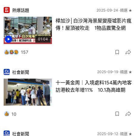
熱爆話題
2025-09-24
精選 ★
樺加沙│白沙灣海景屋變廢墟影片瘋
傳！屋頂被吹走 1物品震驚全網
01:04
157
社會新聞
2025-09-19
精選 ★
十一黃金周｜入境處料154萬內地客
訪港較去年增11% 10.1為高峰期
10
社會新聞
2025-09-12
精選 ★