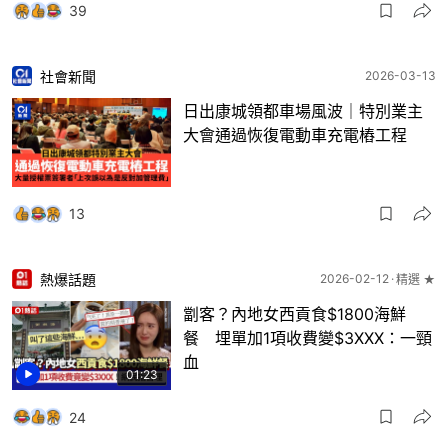
39
社會新聞
2026-03-13
日出康城領都車場風波｜特別業主
大會通過恢復電動車充電樁工程
13
熱爆話題
2026-02-12
精選 ★
劏客？內地女西貢食$1800海鮮
餐 埋單加1項收費變$3XXX：一頸
血
01:23
24