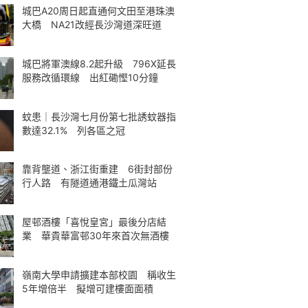
城巴A20周日起直通何文田至港珠澳
大橋 NA21改經長沙灣道深旺道
城巴將軍澳線8.2起升級 796X延長
服務改循環線 出紅磡慳10分鐘
蚊患｜長沙灣七月份第七批誘蚊器指
數達32.1% 列各區之冠
靠背壟道、浙江街重建 6街封部份
行人路 有隧道通港鐵土瓜灣站
屋邨酒樓「喜悅皇宮」最後分店結
業 華貴華富邨30年來首次無酒樓
嶺南大學申請擴建本部校園 稱收生
5年增倍半 擬增可建樓面面積