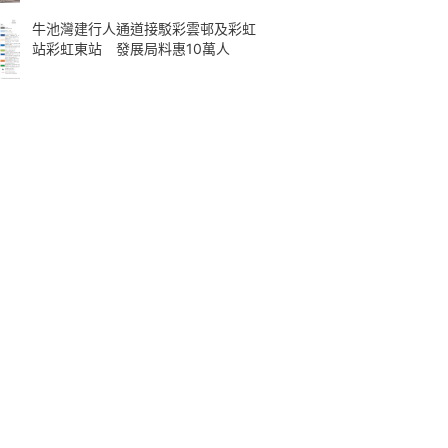
牛池灣建行人通道接駁彩雲邨及彩虹
站彩虹東站 發展局料惠10萬人