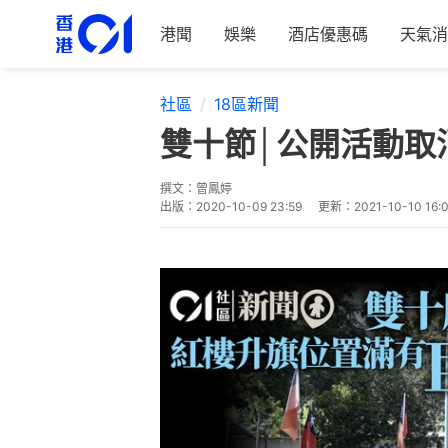
港聞
娛樂
酒店優惠碼
天氣消
社區
18區新聞
雙十節│公開活動取
撰文：
曾鳳婷
出版：
2020-10-09 23:59
更新：
2021-10-10 16: