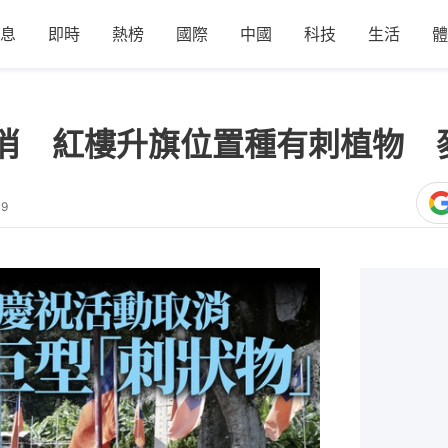
息
即時
熱榜
國際
中國
科技
生活
體
消 紅樓升旗位置種有刺植物 
09