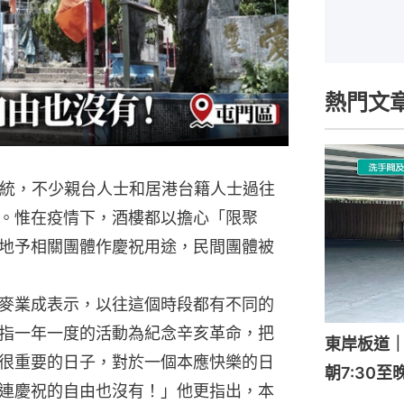
熱門文
傳統，不少親台人士和居港台籍人士過往
。惟在疫情下，酒樓都以擔心「限聚
地予相關團體作慶祝用途，民間團體被
麥業成表示，以往這個時段都有不同的
指一年一度的活動為紀念辛亥革命，把
東岸板道
很重要的日子，對於一個本應快樂的日
朝7:30至
連慶祝的自由也沒有！」他更指出，本