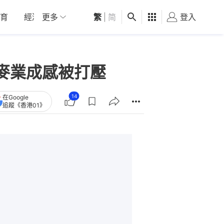
育
經濟
更多
01深圳
繁
觀點
|
简
健康
好食玩飛
登入
女
麥業成感被打壓
14
在Google
追蹤《香港01》