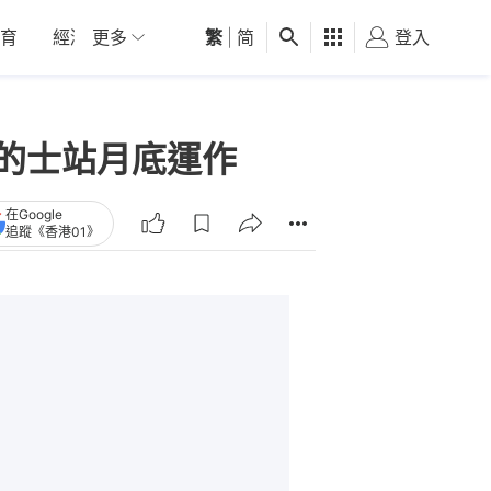
育
經濟
更多
01深圳
繁
觀點
|
简
健康
好食玩飛
登入
女
 的士站月底運作
在Google
追蹤《香港01》