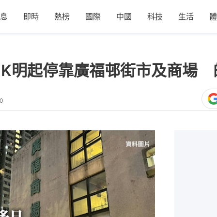
息
即時
熱榜
國際
中國
科技
生活
體
1K明起停靠廣福邨街市及商場
00