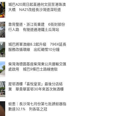
城巴A20周日起直通何文田至港珠澳
大橋 NA21改經長沙灣道深旺道
靠背壟道、浙江街重建 6街封部份
行人路 有隧道通港鐵土瓜灣站
城巴將軍澳線8.2起升級 796X延長
服務改循環線 出紅磡慳10分鐘
柴灣海德園基座柴灣東公共運輸交匯
處啟用 城巴9條巴士路線進駐
屋邨酒樓「喜悅皇宮」最後分店結
業 華貴華富邨30年來首次無酒樓
蚊患｜長沙灣七月份第七批誘蚊器指
數達32.1% 列各區之冠