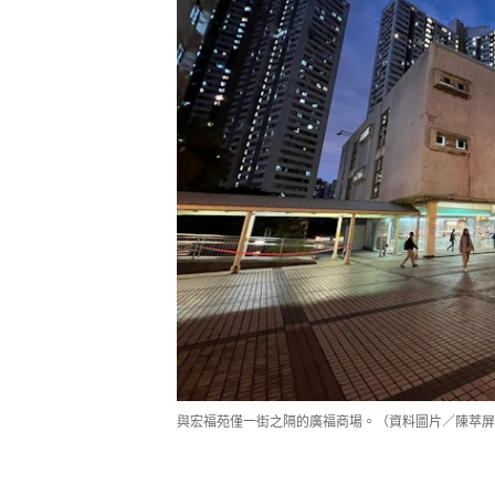
與宏福苑僅一街之隔的廣福商場。（資料圖片／陳萃屏