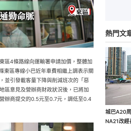
熱門文
東區4條路線向運輸署申請加價，整體加
多條東區專線小巴近年車費相繼上調表示關
，並引發載客量下降與削減班次的「惡
地區意見及營辦商財政狀況後，已將加
商提交的0.5元至0.7元，調低至0.4
城巴A2
NA21改