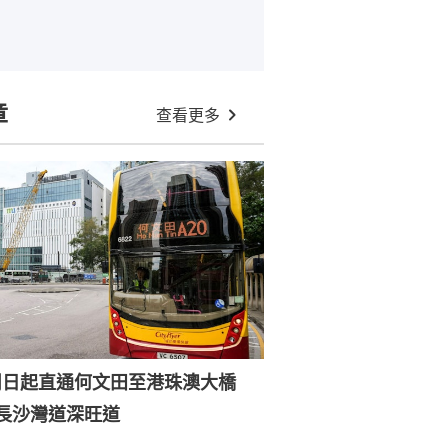
章
查看更多
0周日起直通何文田至港珠澳大橋
經長沙灣道深旺道