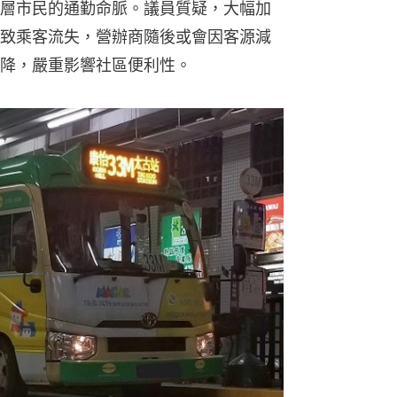
層市民的通勤命脈。議員質疑，大幅加
致乘客流失，營辦商隨後或會因客源減
降，嚴重影響社區便利性。