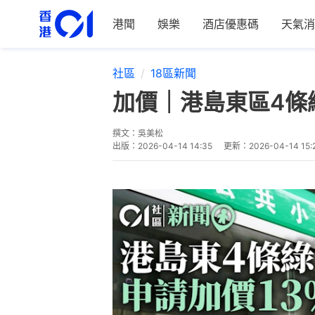
港聞
娛樂
酒店優惠碼
天氣消
社區
18區新聞
加價｜港島東區4條
撰文：
吳美松
出版：
2026-04-14 14:35
更新：
2026-04-14 15: