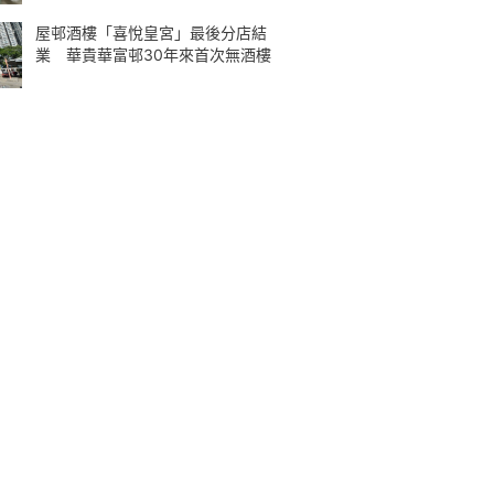
屋邨酒樓「喜悅皇宮」最後分店結
業 華貴華富邨30年來首次無酒樓