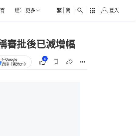
育
經濟
更多
01深圳
繁
觀點
|
简
健康
好食玩飛
登入
女
署稱審批後已減增幅
6
在Google
追蹤《香港01》