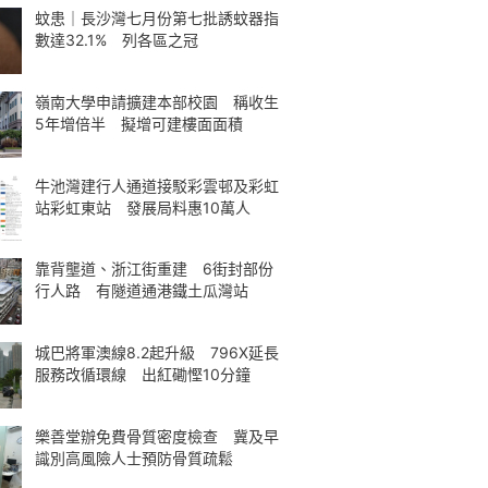
蚊患｜長沙灣七月份第七批誘蚊器指
數達32.1% 列各區之冠
嶺南大學申請擴建本部校園 稱收生
5年增倍半 擬增可建樓面面積
牛池灣建行人通道接駁彩雲邨及彩虹
站彩虹東站 發展局料惠10萬人
靠背壟道、浙江街重建 6街封部份
行人路 有隧道通港鐵土瓜灣站
城巴將軍澳線8.2起升級 796X延長
服務改循環線 出紅磡慳10分鐘
樂善堂辦免費骨質密度檢查 冀及早
識別高風險人士預防骨質疏鬆