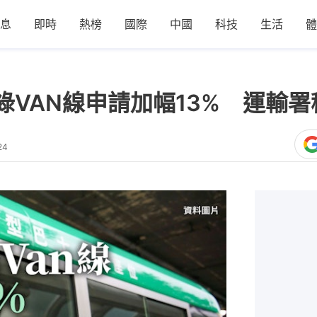
息
即時
熱榜
國際
中國
科技
生活
體
綠VAN線申請加幅13% 運輸
24