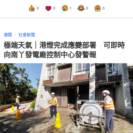
3
0
1
0
0
港聞
社會新聞
極端天氣｜港燈完成應變部署 可即時
向南丫發電廠控制中心發警報