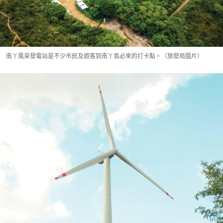
南丫風采發電站是不少市民及遊客到南丫島必來的打卡點。（旅發局圖片）