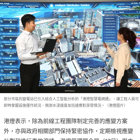
部分市區的變電站已引入結合人工智能分析的「港燈智慧電網通」，讓工程人員可
即時掌握設施運作狀況、預測水浸速度並迅速應對突發情況。（港燈圖片）
港燈表示，除為前線工程團隊制定完善的應變方案
外，亦與政府相關部門保持緊密協作，定期檢視應變