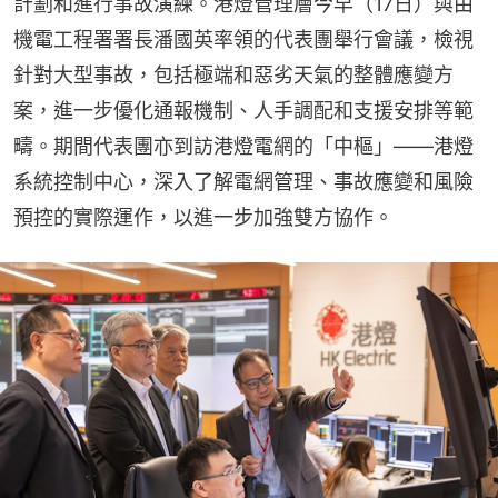
計劃和進行事故演練。港燈管理層今早（17日）與由
機電工程署署長潘國英率領的代表團舉行會議，檢視
針對大型事故，包括極端和惡劣天氣的整體應變方
案，進一步優化通報機制、人手調配和支援安排等範
疇。期間代表團亦到訪港燈電網的「中樞」——港燈
系統控制中心，深入了解電網管理、事故應變和風險
預控的實際運作，以進一步加強雙方協作。