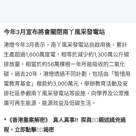
今年3月宣布將會關閉南丫風采發電站
港燈今年3月表示，南丫風采發電站自啟用後，累計
生產超過1,600萬度電，相等於減少約1,300萬公斤碳
排放量，相當於約56萬棵樹一年所能吸收的二氧化
碳。過去20年，港燈透過不同計劃，包括由「智惜用
電教育基金」撥款約3,000萬元，舉辦教育活動及安
排社區參觀南丫風采發電站等設施，向學界及公眾推
廣可再生能源、能源效益及低碳生活。
*《香港重案解密》  真人真事‼️  探員🕵🏼親述緝兇過
程，立即點擊👇🏽揭密 