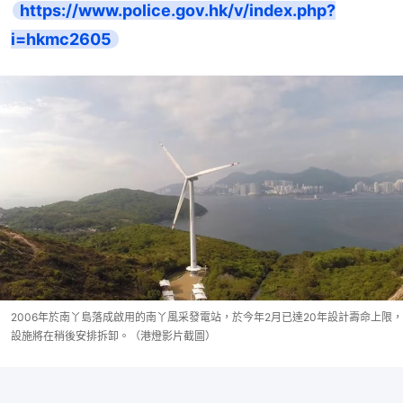
https://www.police.gov.hk/v/index.php?
i=hkmc2605
2006年於南丫島落成啟用的南丫風采發電站，於今年2月已達20年設計壽命上限，
設施將在稍後安排拆卸。（港燈影片截圖）