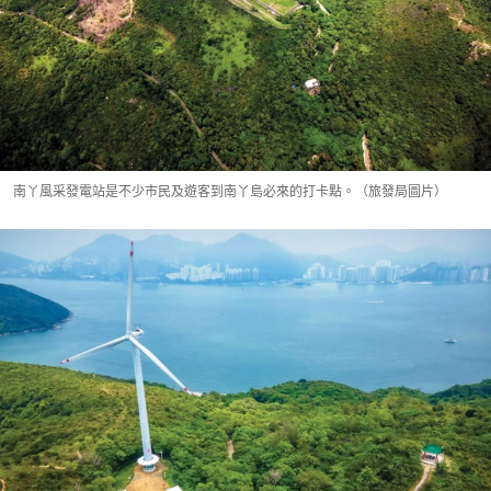
南丫風采發電站是不少市民及遊客到南丫島必來的打卡點。（旅發局圖片）