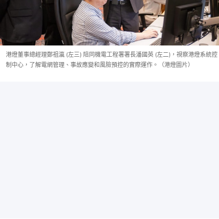
港燈董事總經理鄭祖瀛 (左三) 陪同機電工程署署長潘國英 (左二)，視察港燈系統控
制中心，了解電網管理、事故應變和風險預控的實際運作。（港燈圖片）