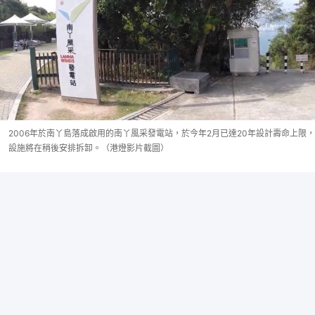
2006年於南丫島落成啟用的南丫風采發電站，於今年2月已達20年設計壽命上限，
設施將在稍後安排拆卸。（港燈影片截圖）