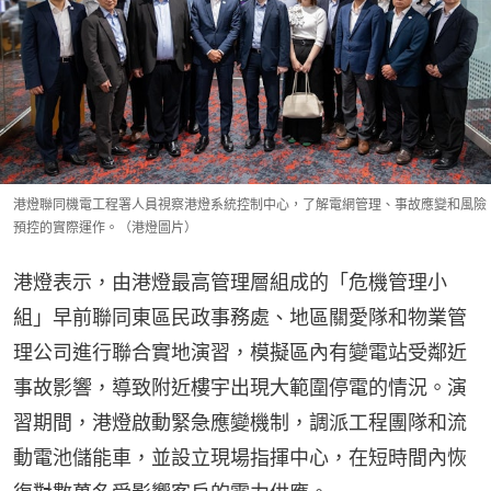
港燈聯同機電工程署人員視察港燈系統控制中心，了解電網管理、事故應變和風險
預控的實際運作。（港燈圖片）
港燈表示，由港燈最高管理層組成的「危機管理小
組」早前聯同東區民政事務處、地區關愛隊和物業管
理公司進行聯合實地演習，模擬區內有變電站受鄰近
事故影響，導致附近樓宇出現大範圍停電的情況。演
習期間，港燈啟動緊急應變機制，調派工程團隊和流
動電池儲能車，並設立現場指揮中心，在短時間內恢