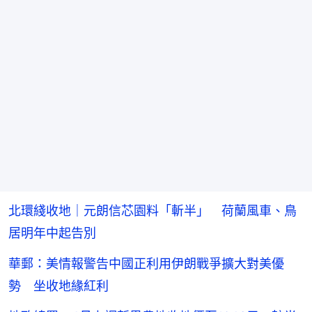
北環綫收地｜元朗信芯園料「斬半」 荷蘭風車、鳥
居明年中起告別
華郵：美情報警告中國正利用伊朗戰爭擴大對美優
勢 坐收地緣紅利