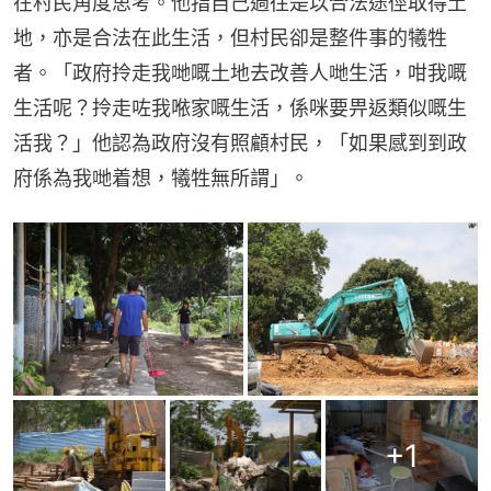
在村民角度思考。他指自己過往是以合法途徑取得土
地，亦是合法在此生活，但村民卻是整件事的犧牲
者。「政府拎走我哋嘅土地去改善人哋生活，咁我嘅
生活呢？拎走咗我𠵱家嘅生活，係咪要畀返類似嘅生
活我？」他認為政府沒有照顧村民，「如果感到到政
府係為我哋着想，犧牲無所謂」。
+
1