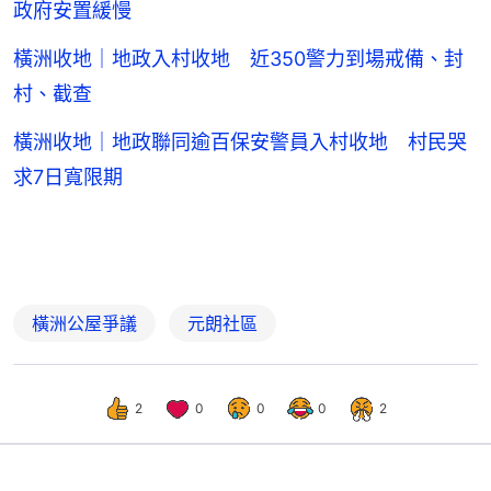
政府安置緩慢
橫洲收地｜地政入村收地 近350警力到場戒備、封
村、截查
橫洲收地｜地政聯同逾百保安警員入村收地 村民哭
求7日寬限期
橫洲公屋爭議
元朗社區
2
0
0
0
2