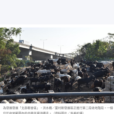
為發展發展「北部都會區」，洪水橋／厦村新發展區正進行第二段收地階段。一個
位於收地範圍內的亦園羊場須遷走。（資料圖片／吳美松攝）