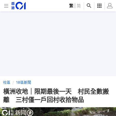
繁
|
简
社區
18區新聞
橫洲收地｜限期最後一天 村民全數搬
離 三村僅一戶回村收拾物品