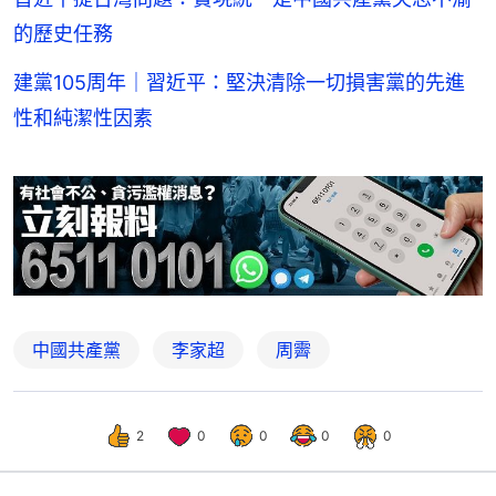
的歷史任務
建黨105周年｜習近平：堅決清除一切損害黨的先進
性和純潔性因素
中國共產黨
李家超
周霽
2
0
0
0
0