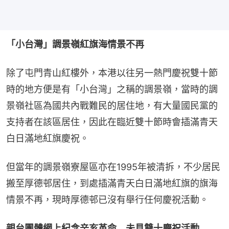
「小台灣」調景嶺紅旗海情景不再
除了屯門青山紅樓外，本港以往另一熱門慶祝雙十節
時的地方便是有「小台灣」之稱的調景嶺，當時的調
景嶺社區為國共內戰難民的居住地，有大量國民黨的
支持者在該區居住，因此在臨近雙十節時會插滿青天
白日滿地紅旗慶祝。
但當年的調景嶺寮屋區亦在1995年被清拆，不少居民
搬至厚德邨居住，到處插滿青天白日滿地紅旗的旗海
情景不再，現時厚德邨已沒有舉行任何慶祝活動。
親台團體網上紀念辛亥革命　未見雙十慶祝活動