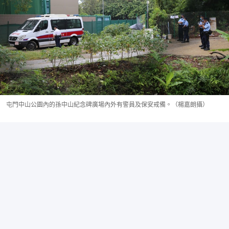
屯門中山公園內的孫中山紀念碑廣場內外有警員及保安戒備。（楊嘉朗攝）