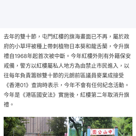
去年的雙十節，屯門紅樓的旗海畫面已不再，屬於政
府的小草坪被種上帶刺植物日本葵和龍舌蘭，令升旗
禮自1968年起首次被中斷。今年紅樓外則有外籍保安
戒備，警方以紅樓屬私人地方為由禁止市民進入，以
往每年負責籌辦雙十節的元朗前區議員麥業成接受
《香港01》查詢時表示，今年不會有任何紀念活動。
今年是《港區國安法》實施後，紅樓第二年取消升旗
禮。