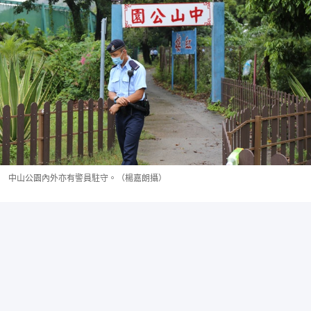
中山公園內外亦有警員駐守。（楊嘉朗攝）