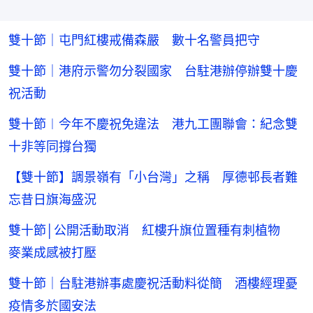
雙十節｜屯門紅樓戒備森嚴 數十名警員把守
雙十節｜港府示警勿分裂國家 台駐港辦停辦雙十慶
祝活動
雙十節︱今年不慶祝免違法 港九工團聯會：紀念雙
十非等同撐台獨
【雙十節】調景嶺有「小台灣」之稱 厚德邨長者難
忘昔日旗海盛況
雙十節│公開活動取消 紅樓升旗位置種有刺植物
麥業成感被打壓
雙十節｜台駐港辦事處慶祝活動料從簡 酒樓經理憂
疫情多於國安法