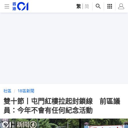
繁
|
简
社區
18區新聞
雙十節丨屯門紅樓拉起封鎖線 前區議
員：今年不會有任何紀念活動