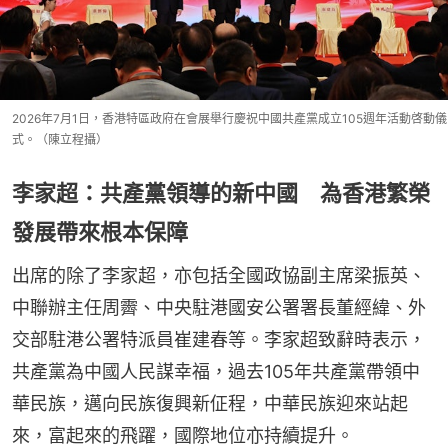
2026年7月1日，香港特區政府在會展舉行慶祝中國共產黨成立105週年活動啓動儀
式。（陳立程攝）
李家超：共產黨領導的新中國 為香港繁榮
發展帶來根本保障
出席的除了李家超，亦包括全國政協副主席梁振英、
中聯辦主任周霽、中央駐港國安公署署長董經緯、外
交部駐港公署特派員崔建春等。李家超致辭時表示，
共產黨為中國人民謀幸福，過去105年共產黨帶領中
華民族，邁向民族復興新佂程，中華民族迎來站起
來，富起來的飛躍，國際地位亦持續提升。