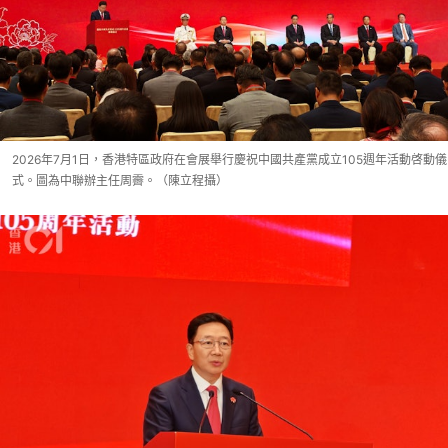
2026年7月1日，香港特區政府在會展舉行慶祝中國共產黨成立105週年活動啓動儀
式。圖為中聯辦主任周霽。（陳立程攝）