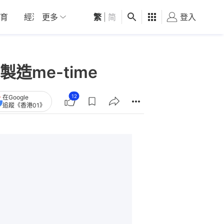
育
經濟
更多
01深圳
繁
觀點
|
简
健康
好食玩飛
登入
女
me-time
12
在Google
追蹤《香港01》