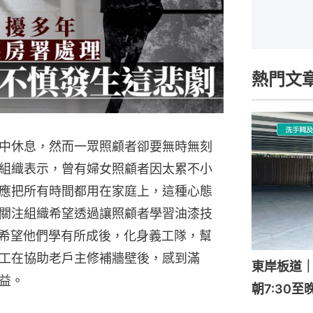
熱門文
中休息，然而一眾照顧者卻要無時無刻
組織表示，曾有婦女照顧者因太累不小
應把所有時間都用在家庭上，這種心態
關注組織希望透過讓照顧者學習油漆技
，亦希望他們學有所成後，化身義工隊，幫
工在協助老戶主修補牆壁後，感到滿
東岸板道
益。
朝7:30至