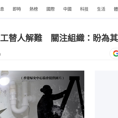
息
即時
熱榜
國際
中國
科技
生活
體
工替人解難 關注組織：盼為其製造
3