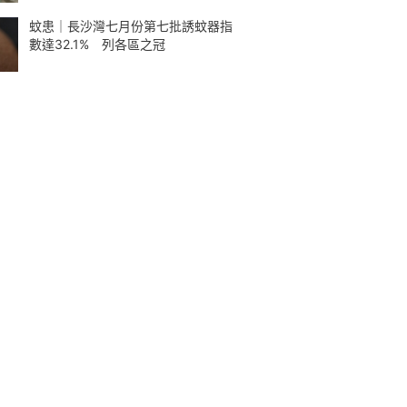
蚊患｜長沙灣七月份第七批誘蚊器指
數達32.1% 列各區之冠