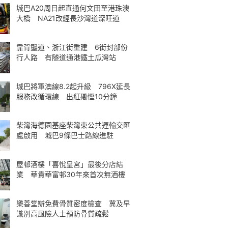
城巴A20周日起直通何文田至港珠澳
大橋 NA21改經長沙灣道深旺道
靠背壟道、浙江街重建 6街封部份
行人路 有隧道通港鐵土瓜灣站
城巴將軍澳線8.2起升級 796X延長
服務改循環線 出紅磡慳10分鐘
柴灣海德園基座柴灣東公共運輸交匯
處啟用 城巴9條巴士路線進駐
屋邨酒樓「喜悅皇宮」最後分店結
業 華貴華富邨30年來首次無酒樓
樂善堂辦免費骨質密度檢查 冀及早
識別高風險人士預防骨質疏鬆