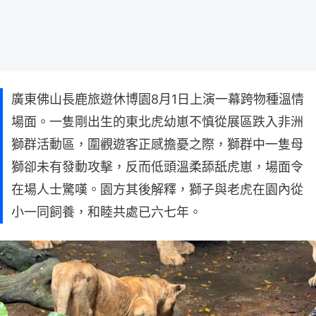
廣東佛山長鹿旅遊休博園8月1日上演一幕跨物種溫情
場面。一隻剛出生的東北虎幼崽不慎從展區跌入非洲
獅群活動區，圍觀遊客正感擔憂之際，獅群中一隻母
獅卻未有發動攻擊，反而低頭溫柔舔舐虎崽，場面令
在場人士驚嘆。園方其後解釋，獅子與老虎在園內從
小一同飼養，和睦共處已六七年。