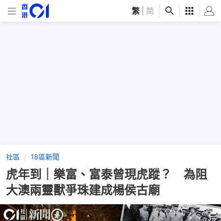
繁
|
简
社區
18區新聞
虎年到｜樂富、富泰曾現虎蹤？ 為阻
大澳兩靈獸爭珠建成楊侯古廟