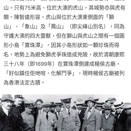
山。只有75米高、位於大澳的虎山，其城勢亦與虎有
關。陳智遠形容，虎山與位於大澳東側面的「獅
山」、「象山」及「鳳山」（即尖峰山別名），同為
守護大澳的四大靈獸，但在獅山與虎山之間有一個圓
形小島「寶珠潭」，因其小島形狀如一顆珍珠而得
名，地勢上為避免獅虎爭珠造成兇險，故於清朝康熙
三十八年（即1699年）在寶珠潭側建成楊侯古廟，
「好似鎮住佢哋咁，化解鬥爭」，現時楊侯古廟被列
為香港法定古蹟。