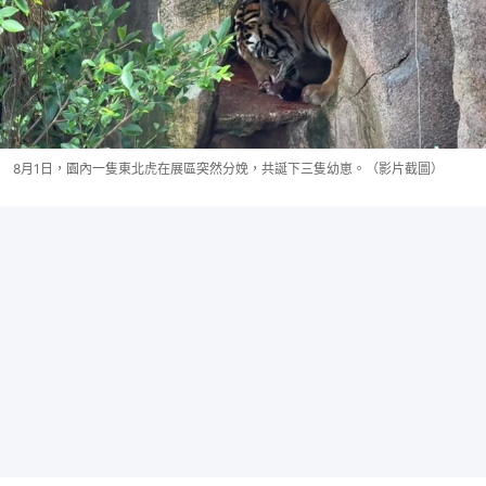
8月1日，園內一隻東北虎在展區突然分娩，共誕下三隻幼崽。（影片截圖）