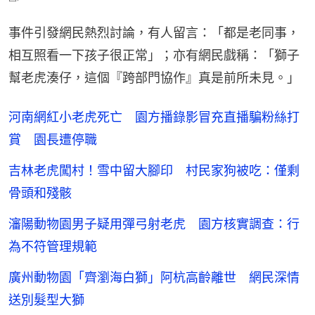
事件引發網民熱烈討論，有人留言：「都是老同事，
相互照看一下孩子很正常」；亦有網民戲稱：「獅子
幫老虎湊仔，這個『跨部門協作』真是前所未見。」
河南網紅小老虎死亡 園方播錄影冒充直播騙粉絲打
賞 園長遭停職
吉林老虎闖村！雪中留大腳印 村民家狗被吃：僅剩
骨頭和殘骸
瀋陽動物園男子疑用彈弓射老虎 園方核實調查：行
為不符管理規範
廣州動物園「齊瀏海白獅」阿杭高齡離世 網民深情
送別髮型大獅