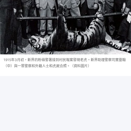
1915年3月初，新界的粉嶺警署接到村民報案發現老虎。新界助理警察司寶靈翰
（中）與一眾警察和外籍人士和虎屍合照。（資料圖片）