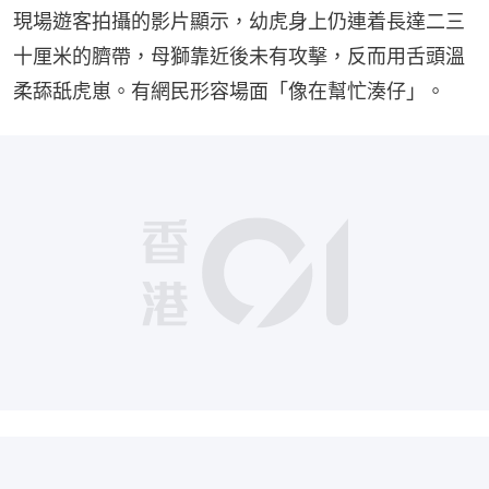
現場遊客拍攝的影片顯示，幼虎身上仍連着長達二三
十厘米的臍帶，母獅靠近後未有攻擊，反而用舌頭溫
柔舔舐虎崽。有網民形容場面「像在幫忙湊仔」。
播
放
0:00
總
影
共
片
時
間