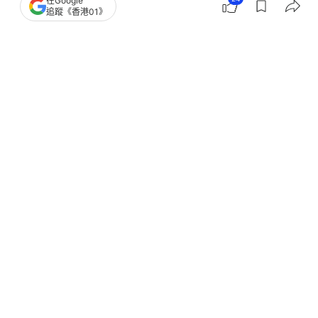
在Google
追蹤《香港01》
撰文：
董素琛
出版：
2026-06-01 21:52
更新：
2026-06-03 19:16