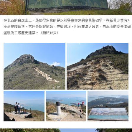
在北區的白虎山上，最值得留意的是以前警察興建的麥景陶碉堡。在新界北共有7
座麥景陶碉堡，它們是觀察哨站，守衛邊境，阻截非法入境者。白虎山的麥景陶碉
堡現為二級歷史建築。（顏銘輝攝）