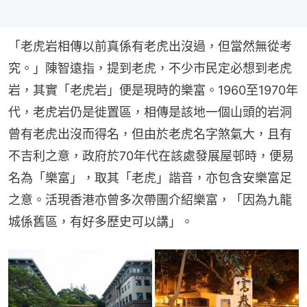
「老虎岩相傳以前真係有老虎出沒過，但當然無從考
究。」陳智遠指，提到老虎，不少市民定必想到老虎
岩，其實「老虎岩」便是現時的樂富。1960至1970年
代，老虎岩仍是徙置區，相傳是該地一個山頭的岩洞
曾有老虎出沒而得名，但由於老虎名字煞氣大，且有
不吉利之意，政府於70年代在該處發展屋邨時，便易
名為「樂富」，取其「老虎」諧音，亦包含安樂富足
之意。活現香港亦曾多次帶團介紹樂富，「因為九龍
城係舊區，有好多歷史可以講」。