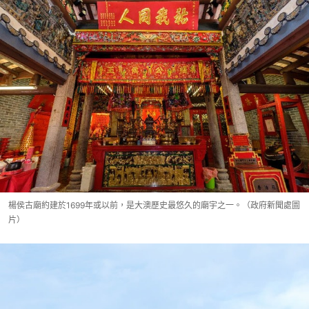
楊侯古廟約建於1699年或以前，是大澳歷史最悠久的廟宇之一。（政府新聞處圖
片）