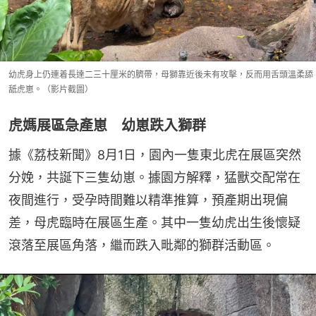
幼虎身上仍連着長達二三十厘米的臍帶，母獅靠近後未有攻擊，反而用舌頭溫柔舔
舐虎崽。（影片截圖）
虎媽展區急產崽 幼崽跌入獅群
據《荔枝新聞》8月1日，園內一隻東北虎在展區突然
分娩，共誕下三隻幼崽。據園方解釋，猛獸交配常在
夜間進行，受孕時間難以精準推算，預產期出現偏
差，母虎臨時在展區生產。其中一隻幼虎出生後懷疑
滾落至展區角落，繼而跌入毗鄰的獅群活動區。