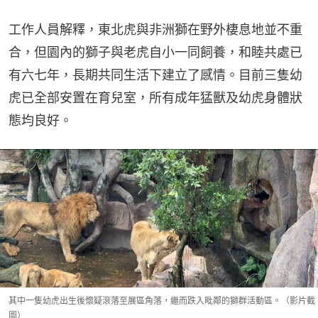
工作人員解釋，東北虎與非洲獅在野外棲息地並不重
合，但園內的獅子與老虎自小一同飼養，和睦共處已
有六七年，長期共同生活下建立了感情。目前三隻幼
虎已全部安置在育兒室，所有成年猛獸及幼虎身體狀
態均良好。
其中一隻幼虎出生後懷疑滾落至展區角落，繼而跌入毗鄰的獅群活動區。（影片截
圖）