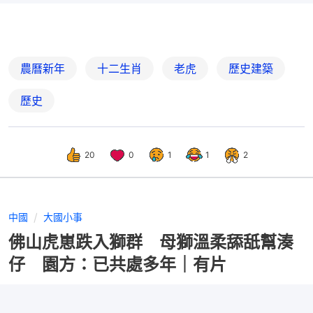
農曆新年
十二生肖
老虎
歷史建築
歷史
20
0
1
1
2
中國
大國小事
佛山虎崽跌入獅群 母獅溫柔舔舐幫湊
仔 園方：已共處多年｜有片