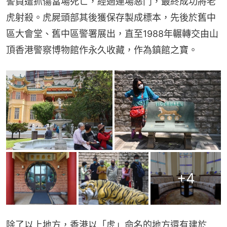
警員遭抓傷當場死亡，經過連場惡鬥，最終成功將老
虎射殺。虎屍頭部其後獲保存製成標本，先後於舊中
區大會堂、舊中區警署展出，直至1988年輾轉交由山
頂香港警察博物館作永久收藏，作為鎮館之寶。
+
4
除了以上地方，香港以「虎」命名的地方還有建於