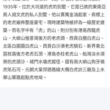
1935年、位於大坑道的虎豹別墅，它是已故的東南亞
商人胡文虎的私人別墅，他以賣萬金油起家，商標上
的老虎遍佈整座豪宅，現時建築物被評為一級歷史建
築。而名字中有「虎」的山，則分別有港島西龍虎
山、大嶼山愉景灣後方的老虎頭、西貢白腊白虎山、
北區白園圍白虎山、西貢白沙澳老虎騎石、新界東北
荔枝窩後方老虎石頂、港島赤柱老虎山、船灣淡水湖
旁的虎頭沙、城門水塘虎蹤徑，還有南大嶼山狗牙嶺
虎吼石河、元朗大棠郊遊路線大欖白虎訪三廟及上水
華山軍路起點虎地坳。