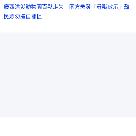
廣西洪災動物園百獸走失 園方急發「尋獸啟示」籲
民眾勿擅自捕捉