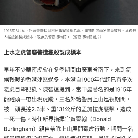
1915年3月初，粉嶺警署接到村民報案發現老虎，圍捕期間兩名警員被殺。其後殺
人猛虎被製成標本，現存於警察博物館。（警察博物館圖片）
上水之虎曾襲警遭獵殺製成標本
早年不少華南虎會在冬季期間由廣東省南下，來到氣
候較暖的香港郊區過冬，本港自1900年代起已有多次
老虎目擊記錄。陳智遠提到，當中最著名的是1915年
龍躍頭一帶出現虎蹤，三名外籍警員上山巡視期間，
被一頭長達2.6米、重131公斤的孟加拉虎襲擊，造成
一死一傷。時任新界指揮官寶靈翰（Donald 
Burlingham）親自帶隊上山展開獵虎行動，期間一名