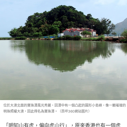
位於大澳北面的寶珠潭風光秀麗，因潭中有一個凸起的圓形小島嶼，像一顆璀璨的
明珠照耀大澳，因此得名為寶珠潭。（昂坪360網站圖片）
「明知山有虎，偏向虎山行」，原來香港也有一個虎