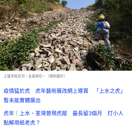
上望虎吼石河，全是碎石。（資料圖片）
疫情猛於虎 虎年藝術展改網上導賞 「上水之虎」
暫未能實體展出
虎年｜上水、荃灣曾現虎蹤 最長留3個月 打小人
點解用紙老虎？