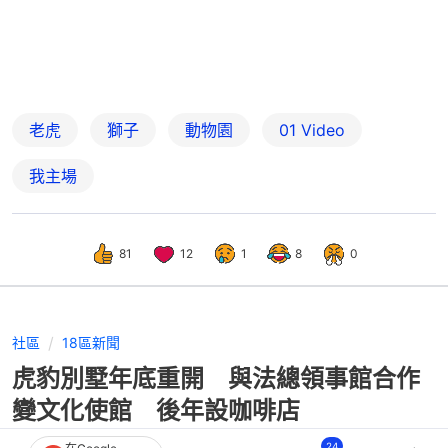
老虎
獅子
動物園
01 Video
我主場
81
12
1
8
0
社區
18區新聞
虎豹別墅年底重開 與法總領事館合作
變文化使館 後年設咖啡店
24