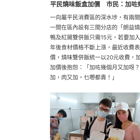
平民燒味飯盒加價 巿民：加咗
一向屬平民消費區的深水埗，有兩間
一間在區內設有三間分店的「朗益燒
鴨及紅腸雙併飯只需15元，若要加
年後食材價格不斷上漲，最近收費表
價，燒味雙併飯統一以20元收費，加
加價後抱怨：「加咗幾個月又加呀？
加，肉又加，乜嘢都貴！」