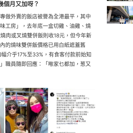
幾個月又加呀？
專做外賣的飯店被譽為全港最平，其中
味工房」，去年底一盒切雞、油雞、燒
入燒肉或叉燒雙併飯則收18元，但今年新
內的燒味雙併飯價格已用白紙遮蓋舊
幅介乎17%至33%，有食客付款前始知
」職員隨即回應：「𠵱家乜都加，葱又