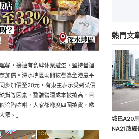
熱門文
運輸，接連有食肆休業避疫，堅持營運
奈加價。深水埗區兩間被譽為全港最平
同步加價至20元，有東主表示受到菜價
缺貨等因素，整體營運成本被搶高，目
似淪陷咗咁，大家都喺度四圍搶貨，𠵱
大眾。」
城巴A2
NA21改