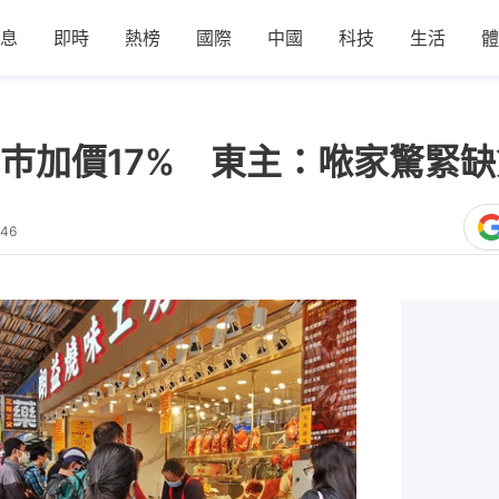
息
即時
熱榜
國際
中國
科技
生活
體
巿加價17% 東主：𠵱家驚緊
:46