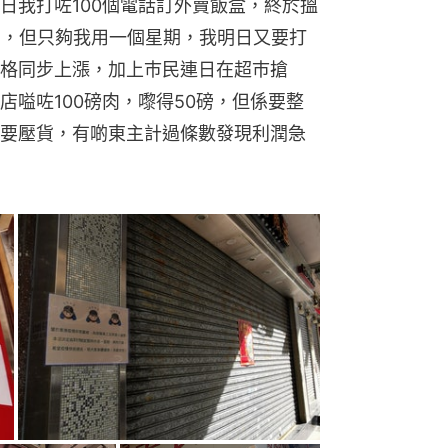
日我打咗100個電話訂外賣飯盒，終於搵
%，但只夠我用一個星期，我明日又要打
格同步上漲，加上巿民連日在超巿搶
嗌咗100磅肉，嚟得50磅，但係要整
要壓貨，有啲東主計過條數發現利潤急