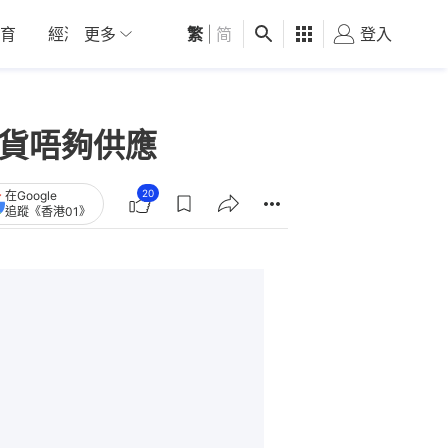
育
經濟
更多
01深圳
繁
觀點
|
简
健康
好食玩飛
登入
女
缺貨唔夠供應
20
在Google
追蹤《香港01》