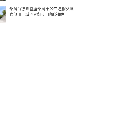
柴灣海德園基座柴灣東公共運輸交匯
處啟用 城巴9條巴士路線進駐