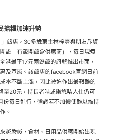
民搶糧加速升勢
 」飯店，30多歲東主林梓豐與朋友斥資
開設「有飯開飯盒供應商」，每日現煮
以全港最平17元兩餸飯的旗號推出巿面，
及基層。該飯店的facebook官網日前
成本不斷上漲，因此被迫作出最艱難的
格至20元，持長者咭或樂悠咭人仕仍可
3月份每日進行，強調若不加價便難以維持
作。
來越嚴峻，食材、日用品供應開始出現