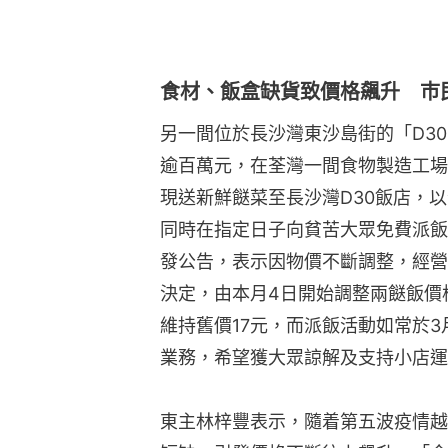
食材、飯盒缺貨致價格飆升 巿
另一間位於長沙灣東沙島街的「D30
逾百萬元，在荃灣一間食物製造工場
現送新鮮餸菜至長沙灣D30飯店，
同時在指定日子向貧苦大眾免費派飯惠
發公告，表示因物價不斷調整，經營
決定，由本月4日開始調整兩餸飯價
維持舊價17元，而派飯活動如常於
業務，希望獲大眾諒解及支持小店運
東主林梓豐表示，隨着第五波疫情越