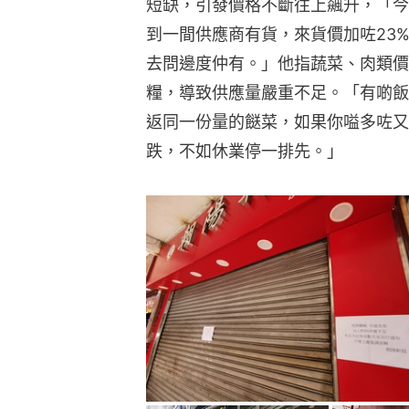
短缺，引發價格不斷往上飆升，「今
到一間供應商有貨，來貨價加咗23
去問邊度仲有。」他指蔬菜、肉類價
糧，導致供應量嚴重不足。「有啲飯店
返同一份量的餸菜，如果你嗌多咗又
跌，不如休業停一排先。」