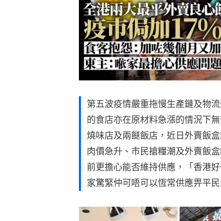
第五波疫情嚴重拖慢生產鏈及物流
的食店亦在原材料急漲的情況下無
燒味店及兩餸飯店，近日外賣飯盒
肉價急升、巿民搶糧潮及外賣飯盒
前更擔心能否維持供應，「香港好
家驚緊仲可唔可以恆常供應畀平民