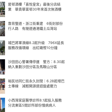
屋邨酒樓「喜悅皇宮」最後分店結
業 華貴華富邨30年來首次無酒樓
靠背壟道、浙江街重建 6街封部份
行人路 有隧道通港鐵土瓜灣站
城巴將軍澳線8.2起升級 796X延長
服務改循環線 出紅磡慳10分鐘
沙田田心警署傳停運 警方：8.30起
納入重劃沙田分區及馬鞍山分區
裕民坊同仁街永久封閉｜6.28起增巴
士專線 減輕開源道迴旋處壓力
小西灣家庭醫學診所8.1起投入服務
分流東區5間診所部份慢病病人