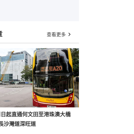
章
查看更多
0周日起直通何文田至港珠澳大橋
經長沙灣道深旺道