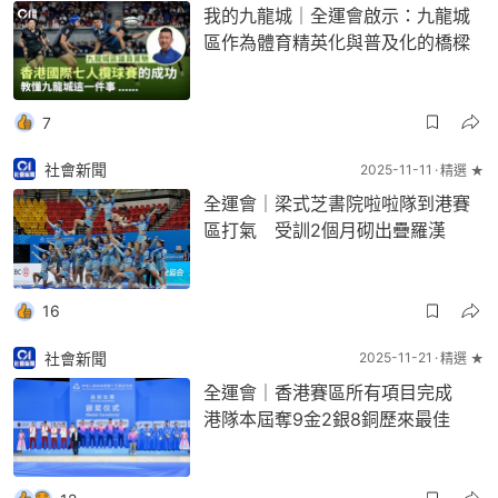
我的九龍城｜全運會啟示：九龍城
區作為體育精英化與普及化的橋樑
7
社會新聞
2025-11-11
精選 ★
全運會｜梁式芝書院啦啦隊到港賽
區打氣 受訓2個月砌出疊羅漢
16
社會新聞
2025-11-21
精選 ★
全運會｜香港賽區所有項目完成
港隊本屆奪9金2銀8銅歷來最佳