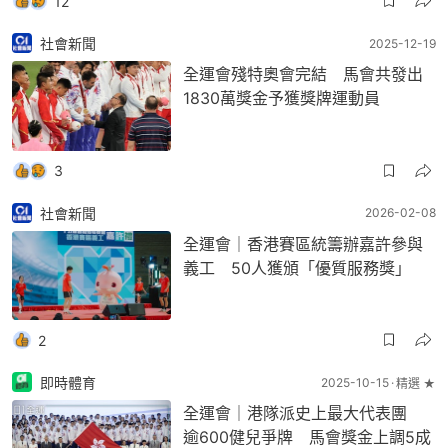
12
社會新聞
2025-12-19
全運會殘特奧會完結 馬會共發出
1830萬獎金予獲獎牌運動員
3
社會新聞
2026-02-08
全運會｜香港賽區統籌辦嘉許參與
義工 50人獲頒「優質服務獎」
2
即時體育
2025-10-15
精選 ★
全運會｜港隊派史上最大代表團
逾600健兒爭牌 馬會獎金上調5成