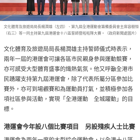
文化體育及旅遊局局長楊潤雄（左四）、第九屆全港運動會籌備委員會主席容樹恒
（右三）等一同主持第九屆港運會十八區誓師暨啦啦隊大賽。（政府新聞處圖片）
文化體育及旅遊局局長楊潤雄主持誓師儀式時表示，
兩年一屆的港運會可讓各區市民親身參與運動競賽，
亦可感受大型體育盛事的熾熱氣氛。他又呼籲全港市
民踴躍支持第九屆港運會，除了代表所屬分區參加比
賽外，亦可到場觀賽和為運動員打氣，並積極參加各
項社區參與活動，實現「全港運動　全城躍動」的目
標。
港運會今年設八個比賽項目 另設殘疾人士比賽
港運會為兩年一度的大型綜合運動會，以全港十八區