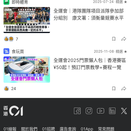
即時體育
2025-07-24
精選 ★
全運會｜港隊團隊項目派隊參加部
分組別 康文署：須衡量競賽水平
7
食玩買
2025-11-08
精選 ★
全運會2025門票懶人包｜香港賽區
¥50起！預訂門票教學+賽程一覽
24
01線報
關於我們
01招聘
廣告查詢
01App
常見問題