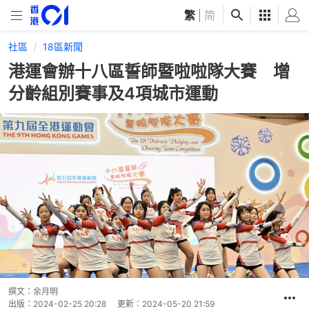
繁
|
简
社區
18區新聞
港運會辦十八區誓師暨啦啦隊大賽 增
分齡組別賽事及4項城市運動
撰文：
余月明
出版：
2024-02-25 20:28
更新：
2024-05-20 21:59