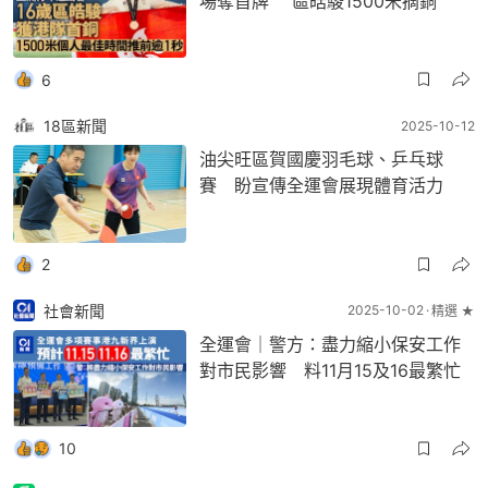
場奪首牌 區皓駿1500米摘銅
6
18區新聞
2025-10-12
油尖旺區賀國慶羽毛球、乒乓球
賽 盼宣傳全運會展現體育活力
2
社會新聞
2025-10-02
精選 ★
全運會｜警方：盡力縮小保安工作
對市民影響 料11月15及16最繁忙
10