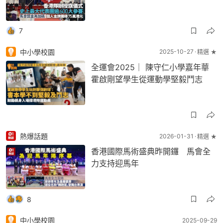
7
中小學校園
2025-10-27
精選 ★
全運會2025｜ 陳守仁小學嘉年華
霍啟剛望學生從運動學堅毅鬥志
熱爆話題
2026-01-31
精選 ★
香港國際馬術盛典昨開鑼 馬會全
力支持迎馬年
8
中小學校園
2025-09-29