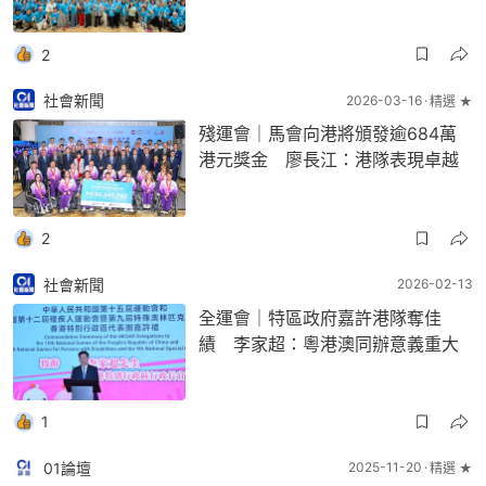
2
社會新聞
2026-03-16
精選 ★
殘運會｜馬會向港將頒發逾684萬
港元獎金 廖長江：港隊表現卓越
2
社會新聞
2026-02-13
全運會｜特區政府嘉許港隊奪佳
績 李家超：粵港澳同辦意義重大
1
01論壇
2025-11-20
精選 ★