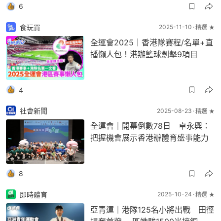
6
食玩買
2025-11-10
精選 ★
全運會2025｜香港隊賽程/名單+直
播懶人包！港辦籃球劍擊9項目
4
社會新聞
2025-08-23
精選 ★
全運會｜開幕倒數78日 卓永興：
把握機會展示香港辦體育盛事能力
8
即時體育
2025-10-24
精選 ★
亞青運｜港隊125名小將出戰 田徑