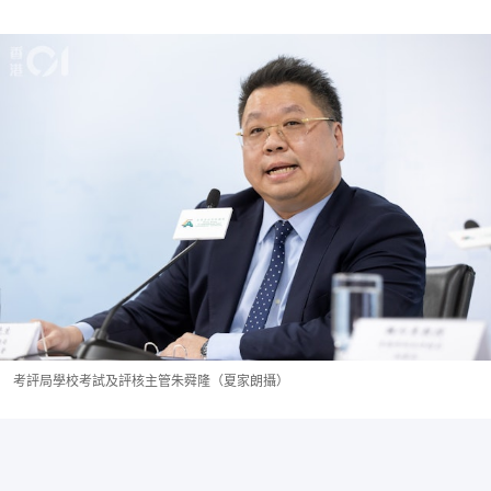
考評局學校考試及評核主管朱舜隆（夏家朗攝）