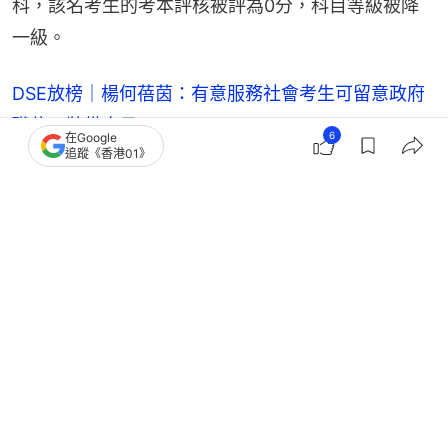
科，該名考生的考本評核被評為0分，科目等級被降
一級。
DSE放榜｜楊何蓓茵：有意服務社會考生可留意政府
職位 裝備自己
6
在Google
追蹤《香港01》
DSE放榜｜一個出身基層、一個有多項SEN 同獲劍
橋大學有條件取錄
DSE放榜｜學友社：考生人數升5% 料22分才穩入
八大 選科宜保守
DSE放榜2026｜近1.6萬名日校生考獲大學門檻 1.2
人爭一學位
DSE
DSE放榜