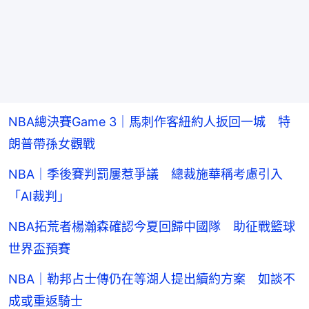
NBA總決賽Game 3｜馬刺作客紐約人扳回一城 特
朗普帶孫女觀戰
NBA｜季後賽判罰屢惹爭議 總裁施華稱考慮引入
「AI裁判」
NBA拓荒者楊瀚森確認今夏回歸中國隊 助征戰籃球
世界盃預賽
NBA｜勒邦占士傳仍在等湖人提出續約方案 如談不
成或重返騎士