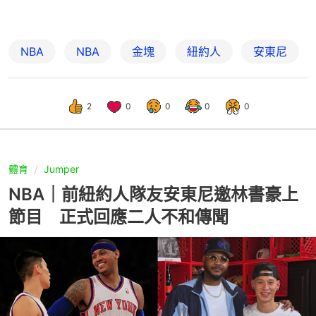
NBA
NBA
金塊
紐約人
安東尼
2
0
0
0
0
體育
Jumper
NBA｜前紐約人隊友安東尼邀林書豪上
節目 正式回應二人不和傳聞