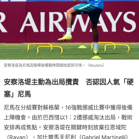
安察洛堤為尼馬因傷導致備戰時間縮短感到可惜。（Reuters）
安察洛堤主動為出局攬責 否認因人氣「硬
塞」尼馬
尼馬在分組賽對蘇格蘭，16強戰挪威比賽中獲得後備
上陣機會。由於巴西惜以1：2遭挪威淘汰出局，戰術
安排再成焦點。安察洛堤在關鍵時刻放棄拉恩域陀
（Rayan）、加比爾馬天尼利（Gabriel Martinelli）