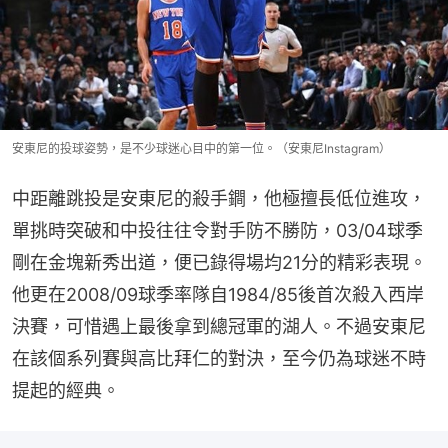
安東尼的投球姿勢，是不少球迷心目中的第一位。（安東尼Instagram）
中距離跳投是安東尼的殺手鐧，他極擅長低位進攻，
單挑時突破和中投往往令對手防不勝防，03/04球季
剛在金塊新秀出道，便已錄得場均21分的精彩表現。
他更在2008/09球季率隊自1984/85後首次殺入西岸
決賽，可惜遇上最後拿到總冠軍的湖人。不過安東尼
在該個系列賽與高比拜仁的對決，至今仍為球迷不時
提起的經典。