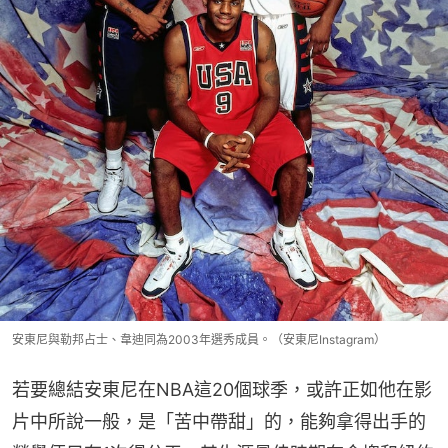
安東尼與勒邦占士、韋迪同為2003年選秀成員。（安東尼Instagram）
若要總結安東尼在NBA這20個球季，或許正如他在影
片中所說一般，是「苦中帶甜」的，能夠拿得出手的