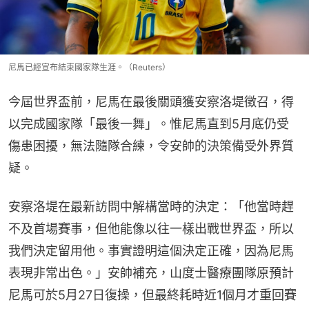
尼馬已經宣布結束國家隊生涯。（Reuters）
今屆世界盃前，尼馬在最後關頭獲安察洛堤徵召，得
以完成國家隊「最後一舞」。惟尼馬直到5月底仍受
傷患困擾，無法隨隊合練，令安帥的決策備受外界質
疑。
安察洛堤在最新訪問中解構當時的決定：「他當時趕
不及首場賽事，但他能像以往一樣出戰世界盃，所以
我們決定留用他。事實證明這個決定正確，因為尼馬
表現非常出色。」安帥補充，山度士醫療團隊原預計
尼馬可於5月27日復操，但最終耗時近1個月才重回賽