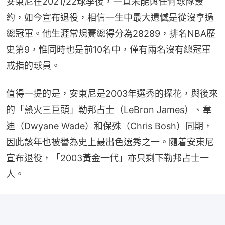
安東尼在2021/22球季後，一直未能與任何球隊簽
約，如今宣布退役，相信一生中最大遺憾是從沒拿過
總冠軍。他生涯常規賽總得分為28289，排名NBA歷
史第9，惟同時也是前10名中，僅有兩名沒有總冠軍
戒指的球員。
值得一提的是，安東尼是2003年選秀的探花，與後來
的「熱火三巨頭」勒邦占士（LeBron James）、韋
迪（Dwyane Wade）和保殊（Chris Bosh）同期，
因此該年也被譽為史上最出色選秀之一。隨着安東尼
宣布退役，「2003黃金一代」亦只剩下勒邦占士一
人。