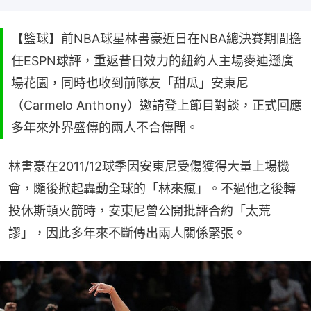
【籃球】前NBA球星林書豪近日在NBA總決賽期間擔
任ESPN球評，重返昔日效力的紐約人主場麥迪遜廣
場花園，同時也收到前隊友「甜瓜」安東尼
（Carmelo Anthony）邀請登上節目對談，正式回應
多年來外界盛傳的兩人不合傳聞。
林書豪在2011/12球季因安東尼受傷獲得大量上場機
會，隨後掀起轟動全球的「林來瘋」。不過他之後轉
投休斯頓火箭時，安東尼曾公開批評合約「太荒
謬」，因此多年來不斷傳出兩人關係緊張。