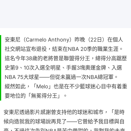
安東尼（Carmelo Anthony）昨晚（22日）在個人
社交網站宣布退役，結束在NBA 20季的職業生涯。
這名今年38歲的老將曾是聯盟得分王，總得分高踞歷
史第9、10次入選全明星、手握3塊奧運金牌、入選
NBA 75大球星——但從未贏過一次NBA總冠軍。
縱然如此，「Melo」也是在不少籃球迷心目中有着重
要地位的「無冕得分王」。
安東尼透過影片感謝曾支持他的球迷和城市，「是時
候向造就我的球場說再見了——它曾給予我目標與自
豪，不過這次告別NBA是苦中帶甜的。我對我的未來