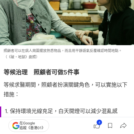
照顧者可以在病人周圍擺放熟悉物品，而且用平靜語氣反覆確認時間地點。
（《破・地獄》劇照）
等候治理 照顧者可做5件事
等候求醫期間，照顧者扮演關鍵角色，可以實施以下
措施：
1. 保持環境光線充足，白天開燈可以減少混亂感
2. 在病人周圍擺放熟悉物品
4
在Google
追蹤《香港01》
3. 用平靜語氣反覆確認時間地點