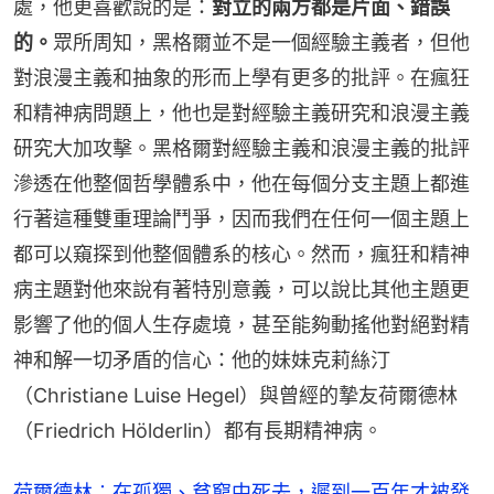
處，他更喜歡說的是：
對立的兩方都是片面、錯誤
的。
眾所周知，黑格爾並不是一個經驗主義者，但他
對浪漫主義和抽象的形而上學有更多的批評。在瘋狂
和精神病問題上，他也是對經驗主義研究和浪漫主義
研究大加攻擊。黑格爾對經驗主義和浪漫主義的批評
滲透在他整個哲學體系中，他在每個分支主題上都進
行著這種雙重理論鬥爭，因而我們在任何一個主題上
都可以窺探到他整個體系的核心。然而，瘋狂和精神
病主題對他來說有著特別意義，可以說比其他主題更
影響了他的個人生存處境，甚至能夠動搖他對絕對精
神和解一切矛盾的信心：他的妹妹克莉絲汀
（Christiane Luise Hegel）與曾經的摯友荷爾德林
（Friedrich Hölderlin）都有長期精神病。
荷爾德林︰在孤獨、貧窮中死去，遲到一百年才被發