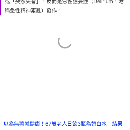
或「突然失智」，反而是急性譫妄症（Delirium，港
稱急性精神紊亂）發作。
以為無糖就健康！67歲老人日飲3瓶為替白水 結果