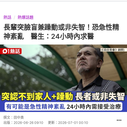
熱話
熱爆話題
長輩突臉盲兼躁動或非失智！恐急性精
神紊亂 醫生：24小時內求醫
撰文：
田中貴
出版：
2026-06-26 09:10
更新：
2026-07-01 00:10