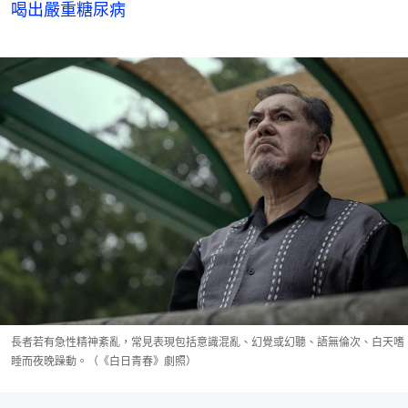
喝出嚴重糖尿病
長者若有急性精神紊亂，常見表現包括意識混亂、幻覺或幻聽、語無倫次、白天嗜
睡而夜晚躁動。（《白日青春》劇照）