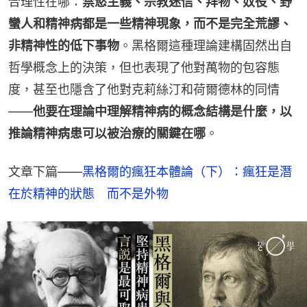
合理性在哪：
禁慾主義、宗教迷信、拜物、奴役、野
蠻人和精神病都是一些精神現象，而不是完全荒謬、
非精神性的低下事物
。黑格爾這種理論建構固然出自
哲學概念上的決策，但也表現了他對萬物的包容態
度，甚至也隱含了他對克莉絲汀和荷爾德林的同情
——
他要在理論中理解精神病的概念結構是什麼，以
推論精神病患可以被治療的關鍵在哪
。
文章下篇——
黑格爾的瘋狂本體論（下）：瘋狂是潛
在於精神的狀態　而不是外物