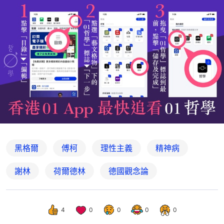
黑格爾
傅柯
理性主義
精神病
謝林
荷爾德林
德國觀念論
4
0
0
0
0