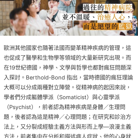
歐洲其他國家也隨著法國而變革精神疾病的管理，這
也促成了醫學和生物學等領域的大量新研究出現。而
在19世紀德國，神學、文學與哲學也都對瘋狂問題深
入探討。Berthold-Bond 指出，當時德國的瘋狂理論
大概可以分成兩種對立陣營。從精神病的起因來說，
學者們分成軀體學派（Somaticist）與心靈學派
（Psychist），前者認為精神疾病是身體／生理問
題，後者認為這是精神／心理問題；在研究和診治方
法上，又分裂成經驗主義方法與形而上學—浪漫主義
方法，前者集中在分析和描述病人症狀、他的心身狀