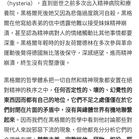
（hysteria），直到逝世之前多次出入精神病院和療
養院，黑格爾死後她又因為悲傷過度跳河自殺。黑格
爾在他寫給表弟的信中透露他難以接受妹妹精神崩
潰，甚至認為精神病對人的情緒觸動比其他事情都要
深重。黑格爾年輕時的好友荷爾德林在多次參與革命
運動後覺得德國無比落後保守，深感絕望，進而精神
崩潰，終生沒有完整康復。
黑格爾的哲學體系把一切自然和精神現象都安置在絕
對精神的秩序之中，
任何否定性的、壞的、幻覺性的
東西因而都有自己的地位，它們不足之處僅僅在於它
們封閉在片面的矛盾中，沒有與總體世界有機地聯繫
起來
。因而我們在黑格爾的哲學中看到他討論那些對
現代人來說邪惡下流的現象，但他都充分分析它們的