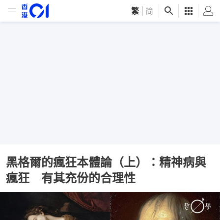
繁
|
简
黑格爾的瘋狂本體論（上）：精神病與
瘋狂 有其充份的合理性