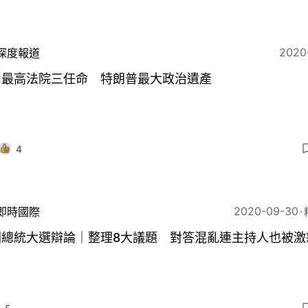
2020
深度報道
內最高法院三任命 特朗普最大政治遺產
4
2020-09-30
即時國際
國總統大選辯論｜整理8大議題 對答混亂連主持人也被激