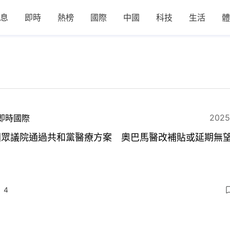
息
即時
熱榜
國際
中國
科技
生活
體
2025
即時國際
國眾議院通過共和黨醫療方案 奧巴馬醫改補貼或延期無
4