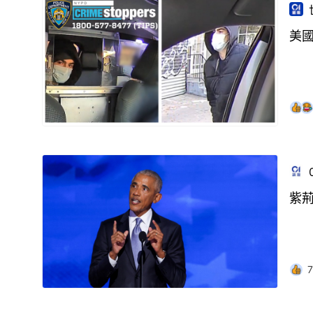
美
紫
7