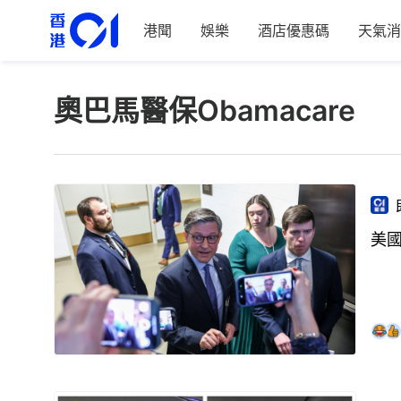
港聞
娛樂
酒店優惠碼
天氣消
奧巴馬醫保Obamacare
美