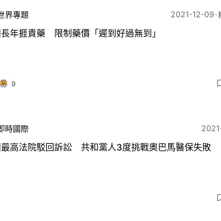
2021-12-09
世界專題
國長年捱貴藥 限制藥價「遲到好過無到」
9
2021
即時國際
國最高法院駁回訴訟 共和黨人3度挑戰奧巴馬醫保失敗