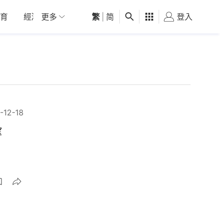
育
經濟
更多
01深圳
繁
觀點
|
简
健康
好食玩飛
登入
女
-12-18
望