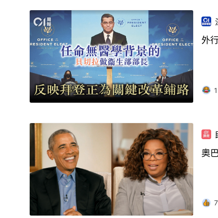
外
1
奧
7