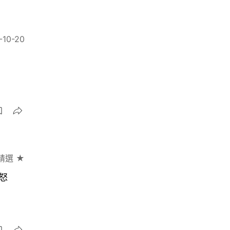
-10-20
精選 ★
怒