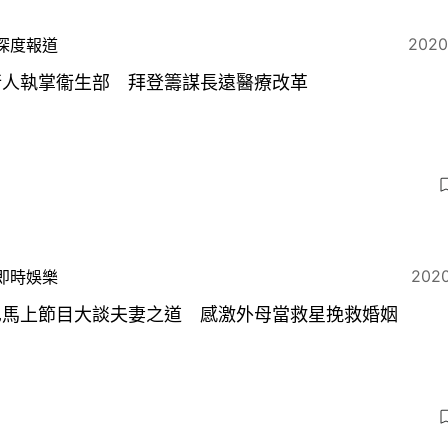
2020
深度報道
行人執掌衞生部 拜登籌謀長遠醫療改革
2020
即時娛樂
巴馬上節目大談夫妻之道 感激外母當救星挽救婚姻