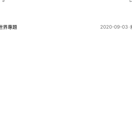
5
2020-09-03
世界專題
國醫療開支高絕全球 「勝價比」不及其他發達國家
8
2020-06-16
01觀點
新冠肺炎】天價醫療帳單 美國談何公義