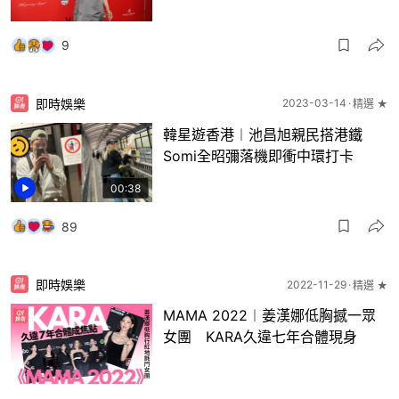
9
即時娛樂
2023-03-14
精選 ★
韓星遊香港︱池昌旭親民搭港鐵
Somi全昭彌落機即衝中環打卡
00:38
89
即時娛樂
2022-11-29
精選 ★
MAMA 2022︱姜漢娜低胸撼一眾
女團 KARA久違七年合體現身