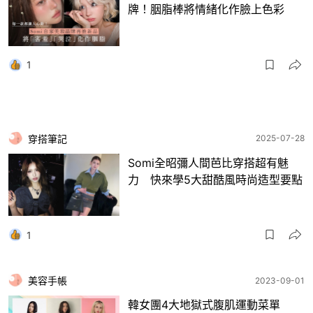
牌！胭脂棒將情緒化作臉上色彩
1
穿搭筆記
2025-07-28
Somi全昭彌人間芭比穿搭超有魅
力 快來學5大甜酷風時尚造型要點
1
美容手帳
2023-09-01
韓女團4大地獄式腹肌運動菜單