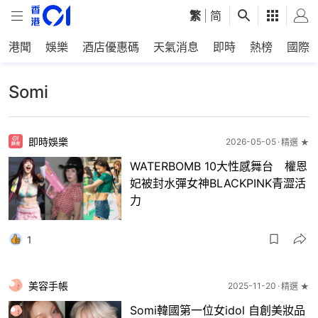
繁
|
简
港聞
娛樂
酒店優惠碼
天氣消息
即時
熱榜
國際
Somi
即時娛樂
2026-05-05
精選 ★
WATERBOMB 10大性感舞台 權恩
妃被封水彈女神BLACKPINK青澀活
力
1
美容手帳
2025-11-20
精選 ★
Somi韓國第一位女idol 自創美妝品