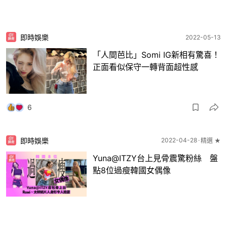
即時娛樂
2022-05-13
「人間芭比」Somi IG新相有驚喜！
正面看似保守一轉背面超性感
6
即時娛樂
2022-04-28
精選 ★
Yuna@ITZY台上見骨震驚粉絲 盤
點8位過瘦韓國女偶像
9