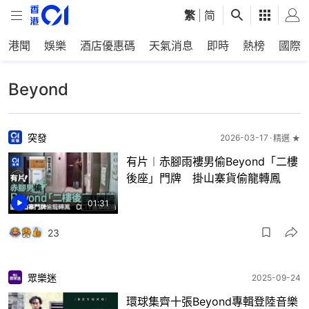
繁
|
简
港聞
娛樂
酒店優惠碼
天氣消息
即時
熱榜
國際
Beyond
突發
2026-03-17
精選 ★
有片︱赤腳雨褸男偷Beyond「二樓
後座」門牌 掛山寨貨偷龍轉鳳
01:31
23
眾樂迷
2025-09-24
環球集齊十張Beyond專輯登陸音樂