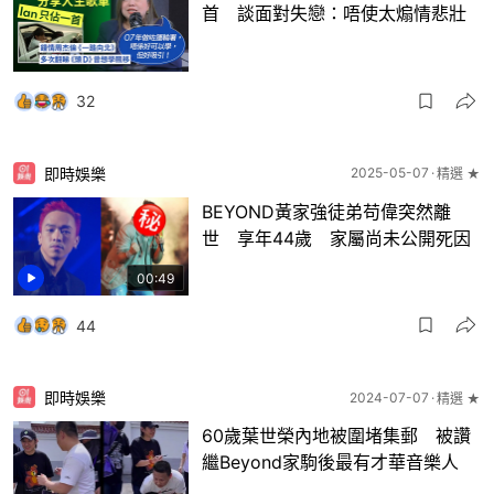
首 談面對失戀：唔使太煽情悲壯
32
即時娛樂
2025-05-07
精選 ★
BEYOND黃家強徒弟苟偉突然離
世 享年44歲 家屬尚未公開死因
00:49
44
即時娛樂
2024-07-07
精選 ★
60歲葉世榮內地被圍堵集郵 被讚
繼Beyond家駒後最有才華音樂人