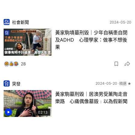
社會新聞
2024-05-20
黃家駒墳墓刑毀｜少年自稱患自閉
及ADHD 心理學家：做事不想後
果
28
突發
2024-05-20
精選 ★
黃家駒墓刑毀｜居澳男受薰陶走音
樂路 心痛偶像墓毀﹕以為假新聞
02:13
25