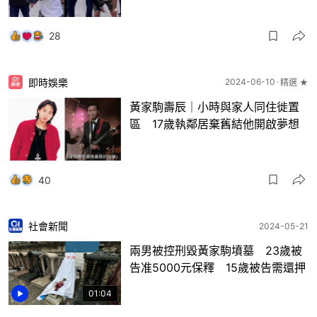
28
即時娛樂
2024-06-10
精選 ★
黃家駒壽辰｜小時與家人同住徙置
區 17歲執鄰居棄舊結他開啟夢想
40
社會新聞
2024-05-21
兩男被控刑毀黃家駒墳墓 23歲被
告准5000元保釋 15歲被告需還押
01:04