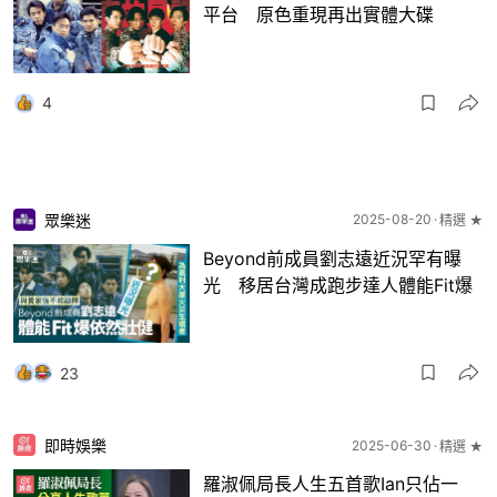
平台 原色重現再出實體大碟
4
眾樂迷
2025-08-20
精選 ★
Beyond前成員劉志遠近況罕有曝
光 移居台灣成跑步達人體能Fit爆
23
即時娛樂
2025-06-30
精選 ★
羅淑佩局長人生五首歌Ian只佔一