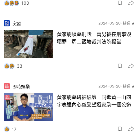
100
突發
2024-05-20
精選 ★
黃家駒墳墓刑毀｜兩男被控刑事毀
壞罪 周二觀塘裁判法院提堂
33
即時娛樂
2024-05-20
精選 ★
黃家駒墓碑被破壞 同鄉黃一山四
字表達內心感受望還家駒一個公道
17