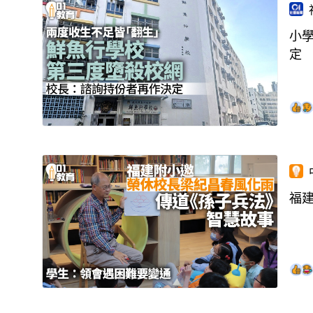
小
定
福