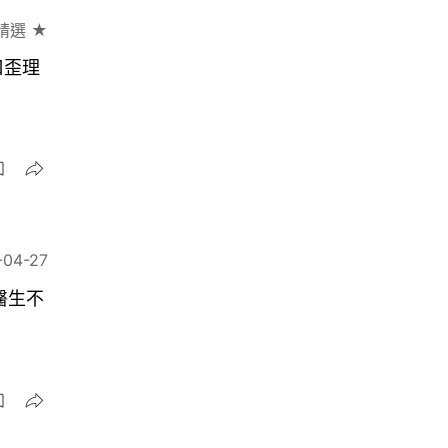
精選 ★
口歪理
-04-27
醫生不