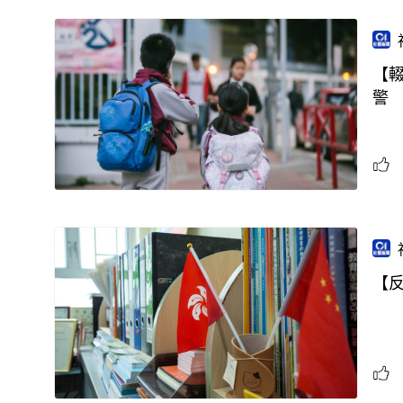
【
警
【