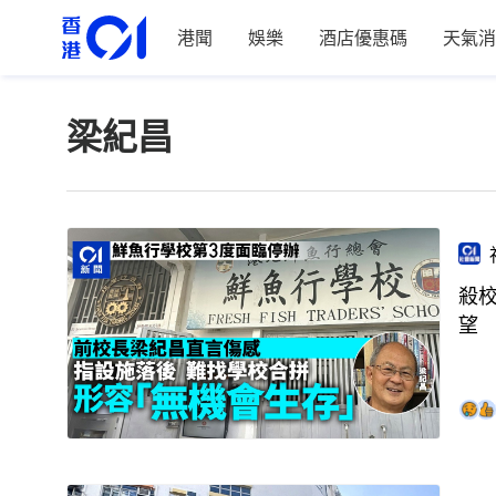
港聞
娛樂
酒店優惠碼
天氣消
梁紀昌
殺
望