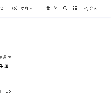
育
經濟
更多
01深圳
繁
觀點
|
简
健康
好食玩飛
登入
女
精選 ★
生無