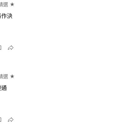
精選 ★
再作決
精選 ★
變通