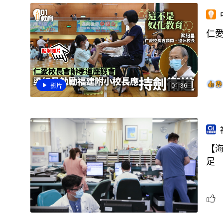
仁
01:36
影片
【
足