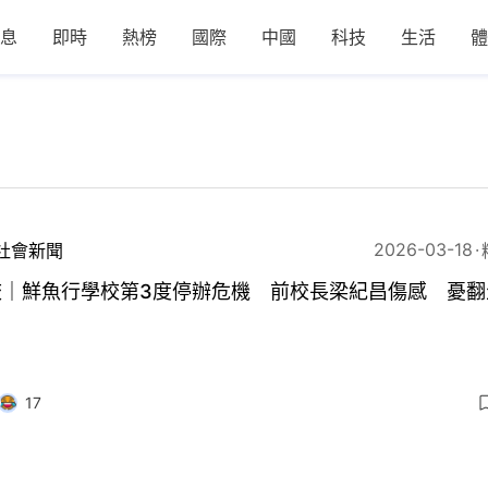
息
即時
熱榜
國際
中國
科技
生活
體
2026-03-18
社會新聞
校｜鮮魚行學校第3度停辦危機 前校長梁紀昌傷感 憂翻
17