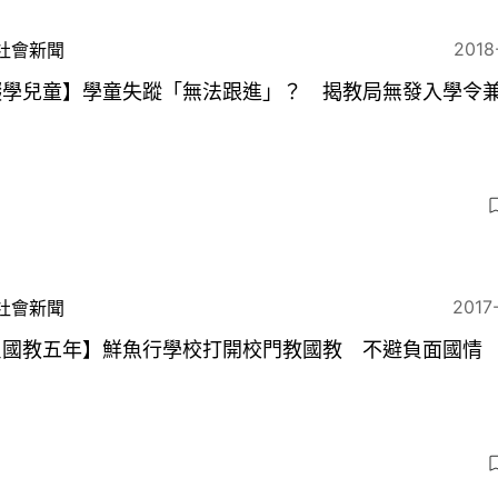
2018
社會新聞
輟學兒童】學童失蹤「無法跟進」？ 揭教局無發入學令
2017
社會新聞
反國教五年】鮮魚行學校打開校門教國教 不避負面國情