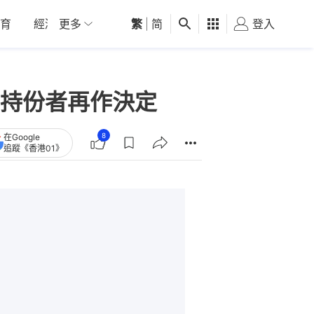
育
經濟
更多
01深圳
繁
觀點
|
简
健康
好食玩飛
登入
女
持份者再作決定
8
在Google
追蹤《香港01》