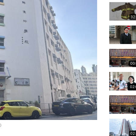
32
00
02
）
02