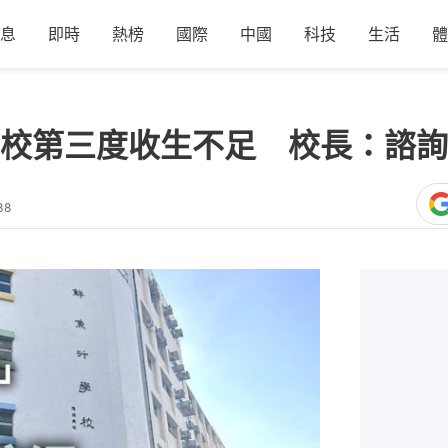
息
即時
熱榜
國際
中國
科技
生活
體
校第三度收生不足 校長：諮詢
38