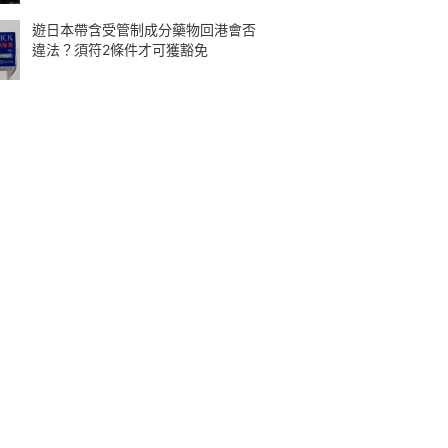
遊日本帶含受管制成分藥物回港會否
違法？須符2條件才可獲豁免