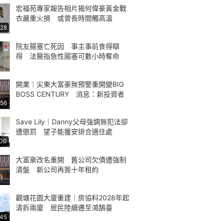
宏福苑專家報告相片揭何偉豪黃金戰
衣嚴重火損 或曾長時間觸高溫
:28
院友腸塞亡死因 事主事前食得瞓
得 法醫指急性腸塞可數小時奪命
開業｜尖東大富豪無預警重開變BIG
BOSS CENTURY 消息：新投資者
:56
Save Lily｜Danny父母強調無犯法卻
遭懲罰 望子能獲安排合適住處
:00
大富豪改名重開 舊公司欠債遭強制
清盤 新公司再簽十年租約
觀塘花園大廈重建｜房協料2028年起
清拆兩廈 居民陸續遷至鴻鵠臺
:45