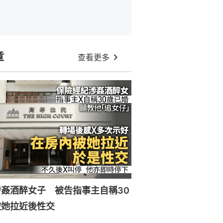
章
查看更多
姦酒醉女子 被告指事主自稱30
被她拉近後性交