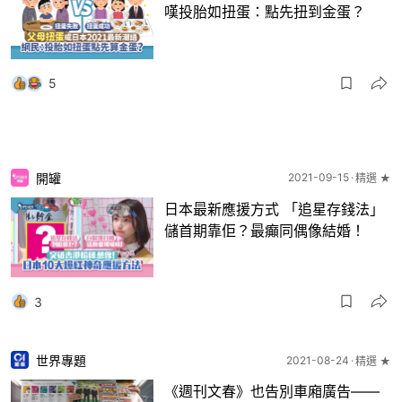
嘆投胎如扭蛋：點先扭到金蛋？
5
開罐
2021-09-15
精選 ★
日本最新應援方式 「追星存錢法」
儲首期靠佢？最癲同偶像結婚！
3
世界專題
2021-08-24
精選 ★
《週刊文春》也告別車廂廣告——