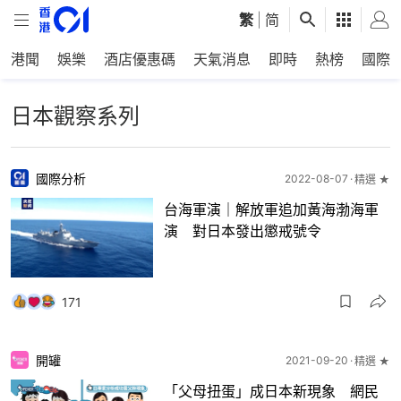
繁
|
简
港聞
娛樂
酒店優惠碼
天氣消息
即時
熱榜
國際
日本觀察系列
國際分析
2022-08-07
精選 ★
台海軍演｜解放軍追加黃海渤海軍
演 對日本發出懲戒號令
171
開罐
2021-09-20
精選 ★
「父母扭蛋」成日本新現象 網民