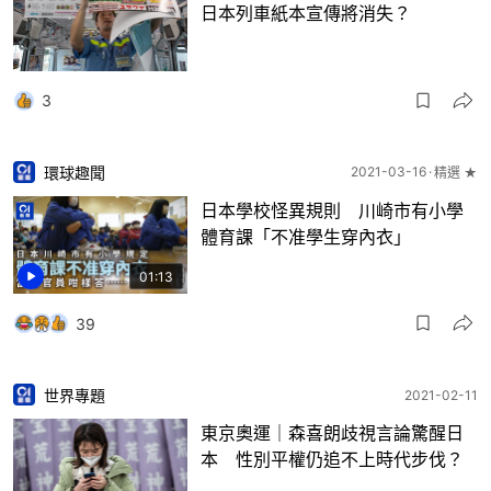
日本列車紙本宣傳將消失？
3
環球趣聞
2021-03-16
精選 ★
日本學校怪異規則 川崎市有小學
體育課「不准學生穿內衣」
01:13
39
世界專題
2021-02-11
東京奧運｜森喜朗歧視言論驚醒日
本 性別平權仍追不上時代步伐？