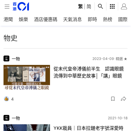
繁
|
简
港聞
娛樂
酒店優惠碼
天氣消息
即時
熱榜
國際
物史
一物
2023-04-09
精選 ★
從末代皇帝溥儀前半生 認識眼鏡
流傳到中華歷史故事│「講」眼鏡
4
一物
2021-10-18
YKK栽員｜日本拉鏈老字號深愛時