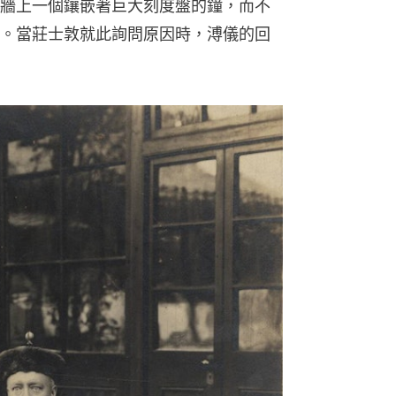
牆上一個鑲嵌著巨大刻度盤的鐘，而不
。當莊士敦就此詢問原因時，溥儀的回