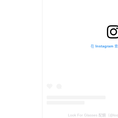
在 Instagra
Look For Glasses 配鏡（@l