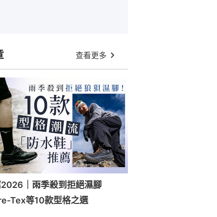
章
查看更多
2026｜雨季殺到拒絕濕腳
ore-Tex等10款型格之選