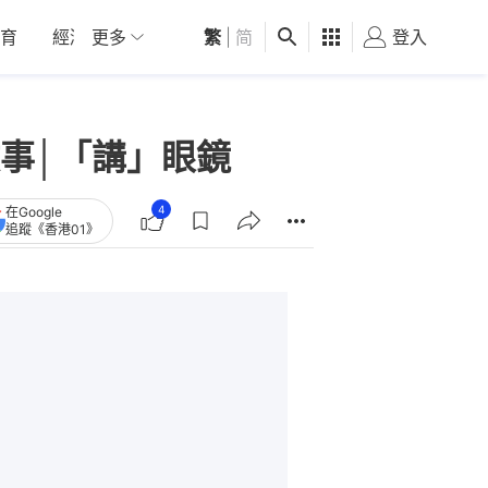
育
經濟
更多
01深圳
繁
觀點
|
简
健康
好食玩飛
登入
女
事│「講」眼鏡
4
在Google
追蹤《香港01》