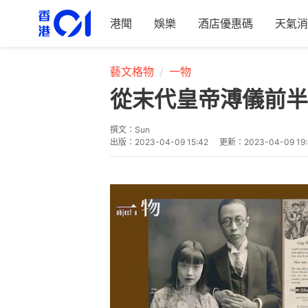
港聞
娛樂
酒店優惠碼
天氣消
藝文格物
一物
從末代皇帝溥儀前半
撰文：
Sun
出版：
2023-04-09 15:42
更新：
2023-04-09 19