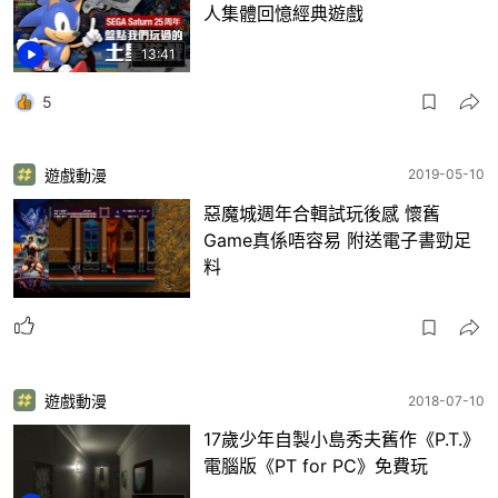
人集體回憶經典遊戲
13:41
5
遊戲動漫
2019-05-10
惡魔城週年合輯試玩後感 懷舊
Game真係唔容易 附送電子書勁足
料
遊戲動漫
2018-07-10
17歲少年自製小島秀夫舊作《P.T.》
電腦版《PT for PC》免費玩