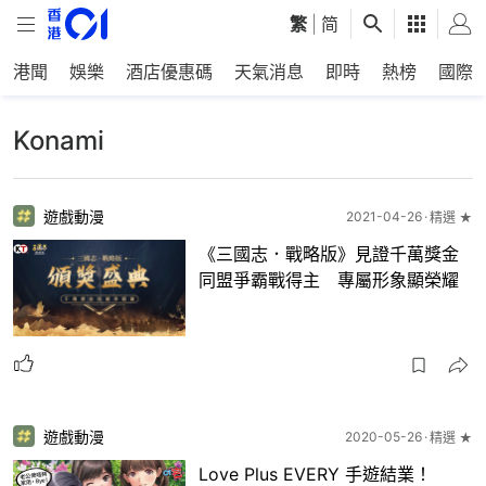
繁
|
简
港聞
娛樂
酒店優惠碼
天氣消息
即時
熱榜
國際
Konami
遊戲動漫
2021-04-26
精選 ★
《三國志．戰略版》見證千萬獎金
同盟爭霸戰得主 專屬形象顯榮耀
遊戲動漫
2020-05-26
精選 ★
Love Plus EVERY 手遊結業！