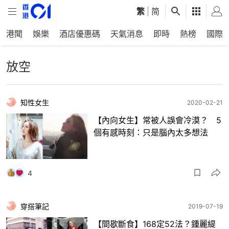
繁
|
简
港聞
娛樂
酒店優惠碼
天氣消息
即時
熱榜
國際
放空
知性女生
2020-02-21
【內向女生】常被人誤會冷漠？ 5
個有感時刻：只是腦內太多想法
4
穿搭筆記
2019-07-19
【間歇斷食】168定52法？鍾麗緹