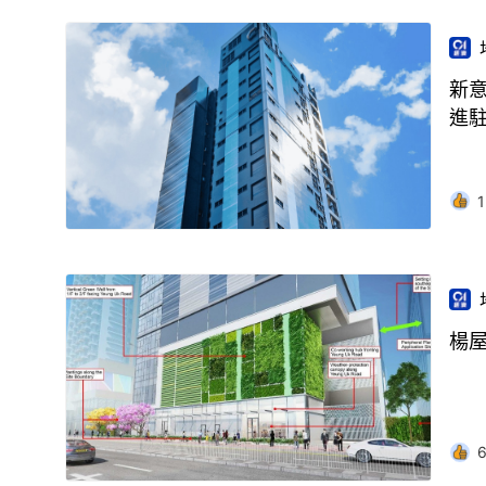
新意
進
1
楊