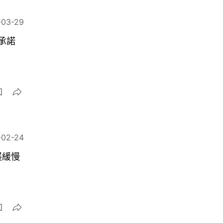
-03-29
戶承諾
-02-24
展緩慢