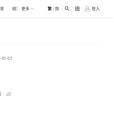
育
經濟
更多
01深圳
繁
觀點
|
简
健康
好食玩飛
登入
女
-10-07