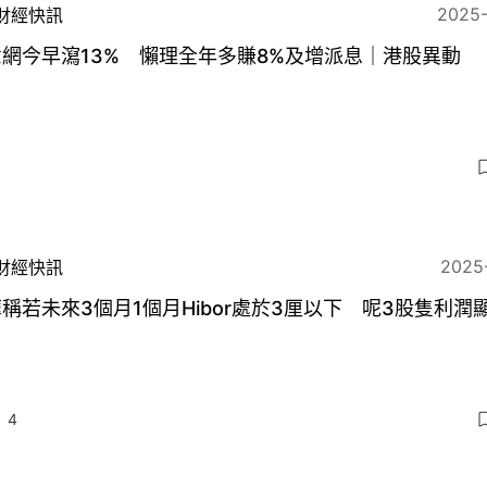
2025
財經快訊
網今早瀉13% 懶理全年多賺8%及增派息｜港股異動
2025
財經快訊
稱若未來3個月1個月Hibor處於3厘以下 呢3股隻利潤
4