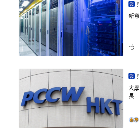
新意
大摩
長