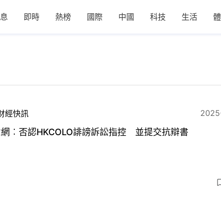
息
即時
熱榜
國際
中國
科技
生活
體
2025
財經快訊
網︰否認HKCOLO誹謗訴訟指控 並提交抗辯書
3