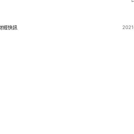
3
2021
財經快訊
地風波｜新意網︰應全面調查工業邨內營運者的營運模式
2021
財經快訊
意網：國安法下未見客戶撤出 數據中心分租覆核上訴6月