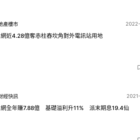
2022
地產樓市
網近4.28億奪赤柱舂坎角對外電訊站用地
2021
財經快訊
網全年賺7.88億 基礎溢利升11% 派末期息19.4仙