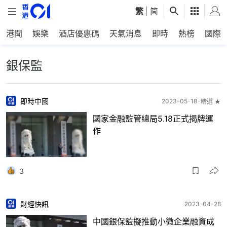
繁
|
简
港聞
娛樂
酒店優惠碼
天氣消息
即時
熱榜
國際
銀保監
即時中國
2023-05-18
精選 ★
國家金融監管總局5.18正式揭牌運
作
3
財經快訊
2023-04-28
中國銀保監擬推動小微企業融資成