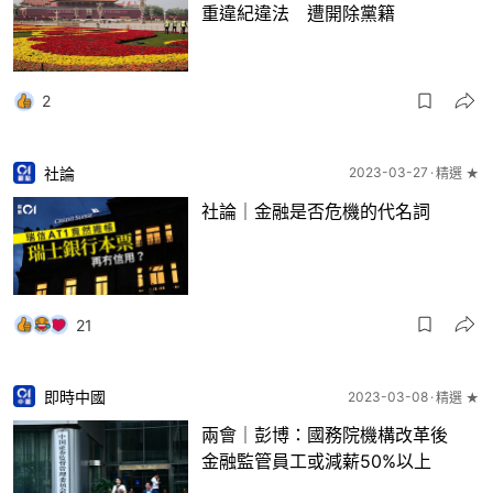
重違紀違法 遭開除黨籍
2
社論
2023-03-27
精選 ★
社論｜金融是否危機的代名詞
21
即時中國
2023-03-08
精選 ★
兩會｜彭博：國務院機構改革後
金融監管員工或減薪50%以上