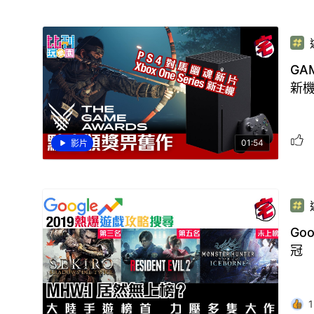
GA
新
01:54
影片
Go
冠
1