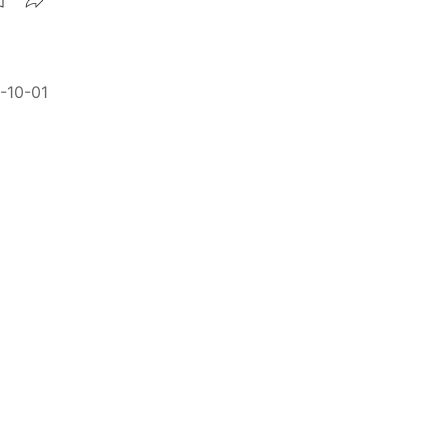
-10-01
虐狂？
-07-11
走「格