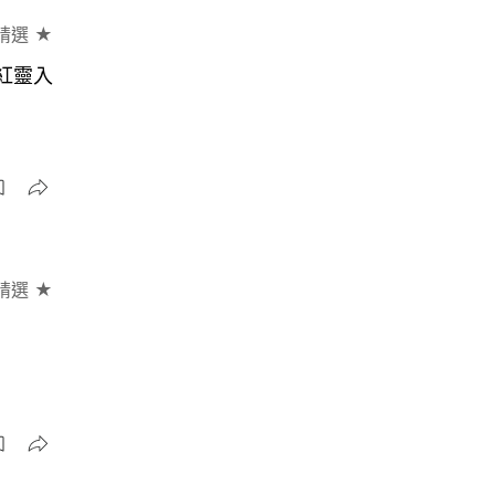
精選 ★
紅靈入
精選 ★