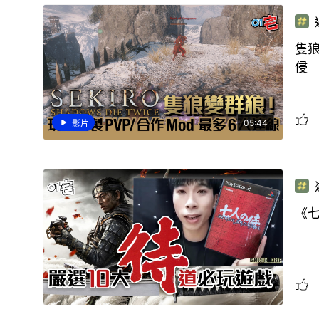
隻狼
侵
05:44
影片
《七