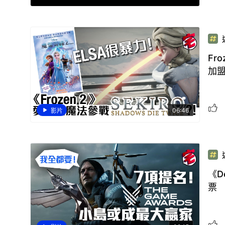
Fr
加
06:46
影片
《D
票