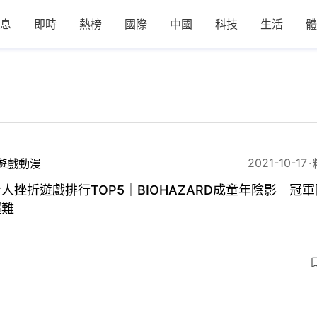
息
即時
熱榜
國際
中國
科技
生活
體
2021-10-17
遊戲動漫
人挫折遊戲排行TOP5｜BIOHAZARD成童年陰影 冠
超難