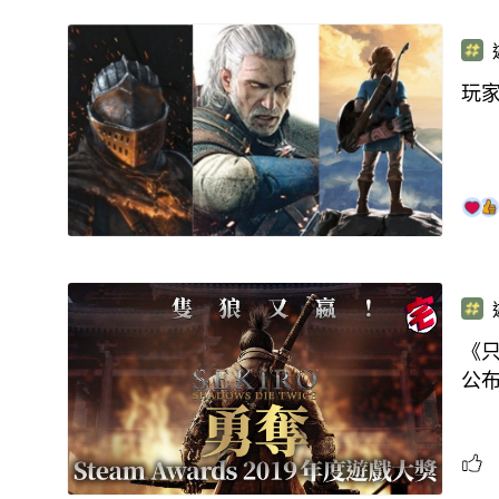
玩
《只
公