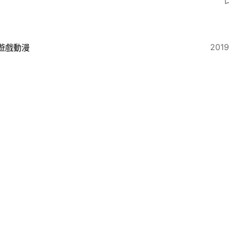
2019
遊戲動漫
家自製《隻狼》第一身視點MOD．睇見都知難打！係咪有
2019
遊戲動漫
loodborne》戰鬥系統植入《隻狼》 全新玩法模組改
」