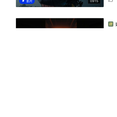
09:15
影片
玩
01:43
影片
《B
檔