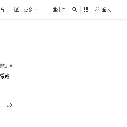
育
經濟
更多
01深圳
繁
觀點
|
简
健康
好食玩飛
登入
女
精選 ★
軍隱藏