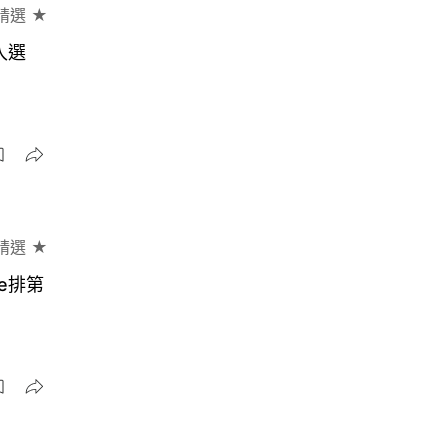
精選 ★
入選
精選 ★
ne排第