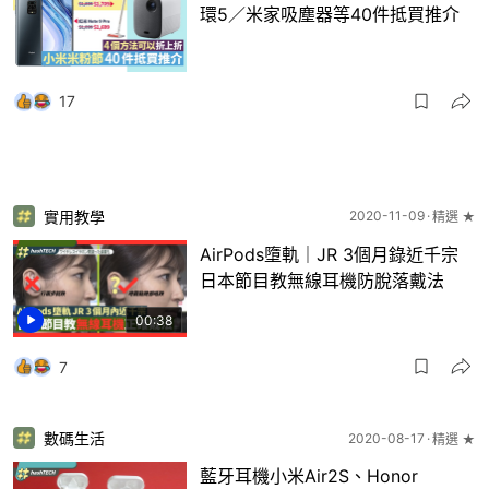
環5／米家吸塵器等40件抵買推介
17
實用教學
2020-11-09
精選 ★
AirPods墮軌｜JR 3個月錄近千宗
日本節目教無線耳機防脫落戴法
00:38
7
數碼生活
2020-08-17
精選 ★
藍牙耳機小米Air2S、Honor