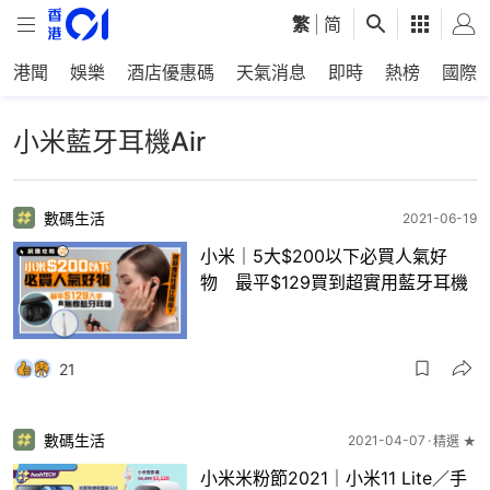
繁
|
简
港聞
娛樂
酒店優惠碼
天氣消息
即時
熱榜
國際
小米藍牙耳機Air
數碼生活
2021-06-19
小米｜5大$200以下必買人氣好
物 最平$129買到超實用藍牙耳機
21
數碼生活
2021-04-07
精選 ★
小米米粉節2021｜小米11 Lite／手