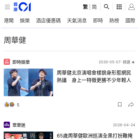
繁
|
简
港聞
娛樂
酒店優惠碼
天氣消息
即時
熱榜
國際
周華健
即時娛樂
2026-05-07
精選 ★
周華健北京演唱會樣貌身形惹網民
熱議 身上一特徵更勝不少年輕人
5
眾樂迷
2026-04-24
65歲周華健歐洲巡演全黑打扮難掩