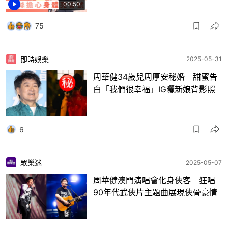
00:50
75
即時娛樂
2025-05-31
周華健34歲兒周厚安秘婚 甜蜜告
白「我們很幸福」IG曬新娘背影照
6
眾樂迷
2025-05-07
周華健澳門演唱會化身俠客 狂唱
90年代武俠片主題曲展現俠骨豪情