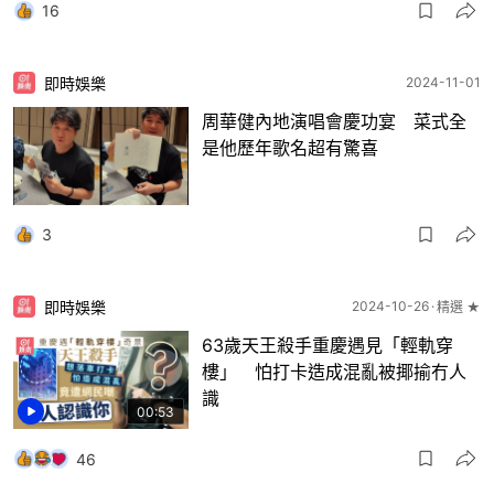
16
即時娛樂
2024-11-01
周華健內地演唱會慶功宴 菜式全
是他歷年歌名超有驚喜
3
即時娛樂
2024-10-26
精選 ★
63歲天王殺手重慶遇見「輕軌穿
樓」 怕打卡造成混亂被揶揄冇人
識
00:53
46