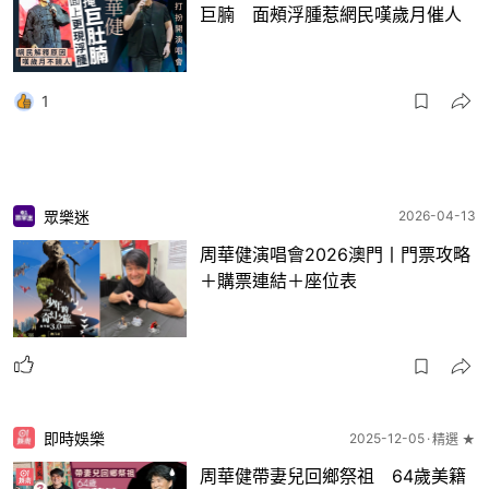
巨腩 面頰浮腫惹網民嘆歲月催人
1
眾樂迷
2026-04-13
周華健演唱會2026澳門丨門票攻略
＋購票連結＋座位表
即時娛樂
2025-12-05
精選 ★
周華健帶妻兒回鄉祭祖 64歲美籍