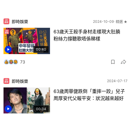
即時娛樂
2024-10-09
精選 ★
63歲天王殺手身材走樣現大肚腩
粉絲力撐聽歌唔係睇樣
00:40
73
即時娛樂
2024-07-17
63歲周華健跌倒「重摔一跤」兒子
周厚安代父報平安：狀況越來越好
00:34
27