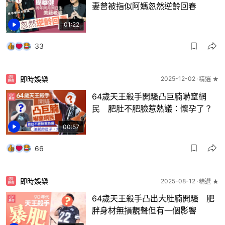
妻曾被指似阿媽忽然逆齡回春
01:22
33
即時娛樂
2025-12-02
精選 ★
64歲天王殺手開騷凸巨腩嚇窒網
民 肥肚不肥臉惹熱議：懷孕了？
00:57
66
即時娛樂
2025-08-12
精選 ★
64歲天王殺手凸出大肚腩開騷 肥
胖身材無損靚聲但有一個影響