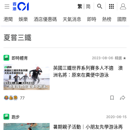
繁
|
简
港聞
娛樂
酒店優惠碼
天氣消息
即時
熱榜
國際
夏嘗三鐵
即時體育
2023-08-06
精選 ★
英國三鐵世界系列賽多人不適 澳
洲名將：原來在糞便中游泳
77
跑步
2020-06-15
暑期親子活動｜小朋友先學游泳再