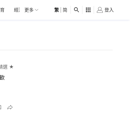
育
經濟
更多
01深圳
繁
觀點
|
简
健康
好食玩飛
登入
女
精選 ★
飲