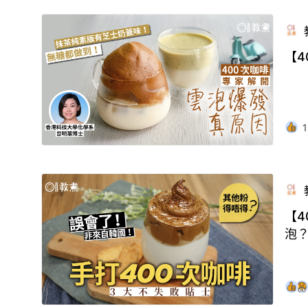
【
1
【
泡