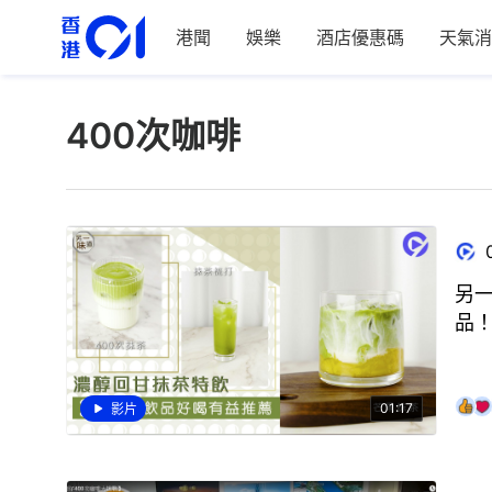
港聞
娛樂
酒店優惠碼
天氣消
400次咖啡
另一
品
01:17
影片