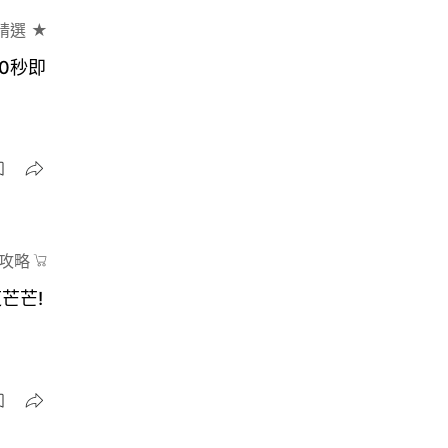
精選 ★
0秒即
攻略
芒芒!