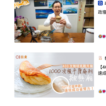
政壇
【4
速