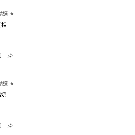
精選 ★
真相
精選 ★
出奶