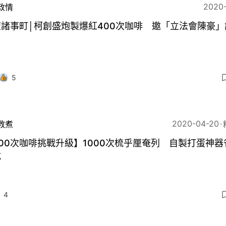
2020
政情
諸事町│柯創盛炮製爆紅400次咖啡 邀「立法會陳豪」
5
2020-04-20
教煮
00次咖啡挑戰升級】1000次梳乎厘奄列 自製打蛋神器
成
4