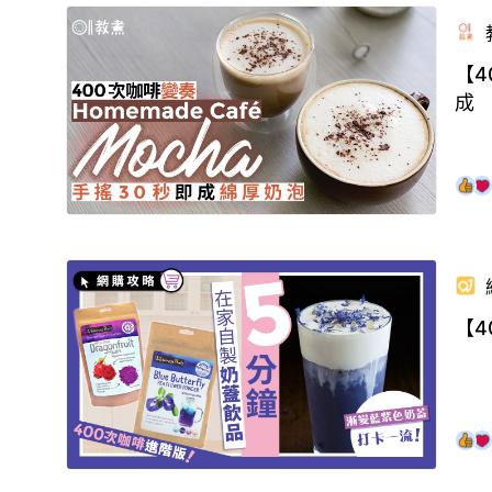
【4
成
【4