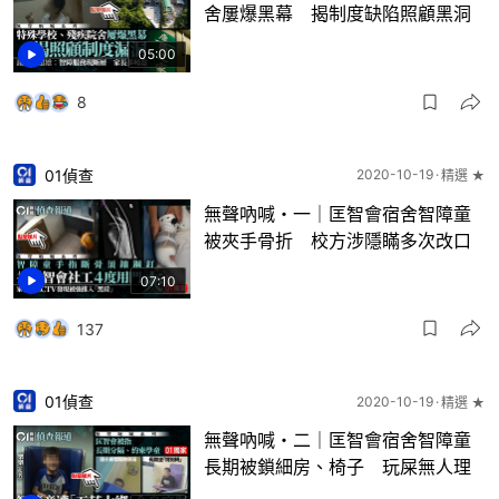
舍屢爆黑幕 揭制度缺陷照顧黑洞
05:00
8
01偵查
2020-10-19
精選 ★
無聲吶喊・一｜匡智會宿舍智障童
被夾手骨折 校方涉隱瞞多次改口
07:10
137
01偵查
2020-10-19
精選 ★
無聲吶喊・二｜匡智會宿舍智障童
長期被鎖細房、椅子 玩屎無人理