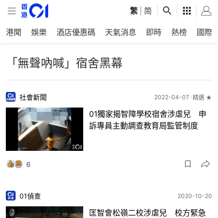
繁
|
简
港聞
娛樂
酒店優惠碼
天氣消息
即時
熱榜
國際
「無聲吶喊」宿舍黑幕
社會新聞
2022-04-07
精選 ★
01獨家揭智障學校宿舍涉虐兒 申
訴專員主動調查教育局監管制度
6
01偵查
2020-10-20
匡智會松嶺二校涉虐兒 校方緊急