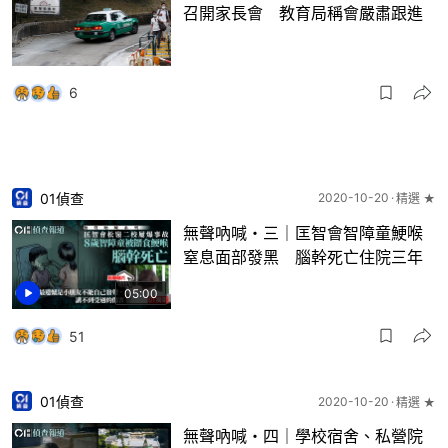
召開家長會 教育局稱會嚴肅跟進
6
01偵查
2020-10-20
精選 ★
無聲吶喊・三｜匡智會智障童鯁喉
窒息面部發黑 腦幹死亡住院三年
05:00
51
01偵查
2020-10-20
精選 ★
無聲吶喊・四｜學校宿舍、私營院