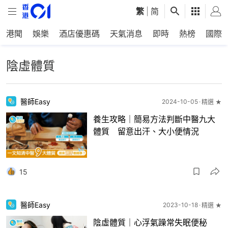
繁
|
简
港聞
娛樂
酒店優惠碼
天氣消息
即時
熱榜
國際
陰虛體質
醫師Easy
2024-10-05
精選 ★
養生攻略｜簡易方法判斷中醫九大
體質 留意出汗、大小便情況
15
醫師Easy
2023-10-18
精選 ★
陰虛體質｜心浮氣躁常失眠便秘