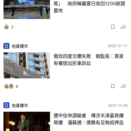
尾」 政府稱屬實已收回1200畝閒
置地
2
地產樓市
2022-01-17
傲玟四度交樓失敗 銷監局：買家
有權提出民事訴訟
6
地產樓市
2021-11-26
遭中信申請破產 傳涉天津最高爛
尾樓 潘蘇通：債務有足夠抵押品