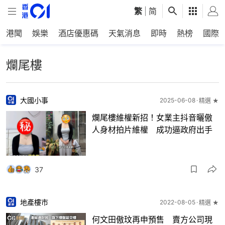
繁
|
简
港聞
娛樂
酒店優惠碼
天氣消息
即時
熱榜
國際
爛尾樓
大國小事
2025-06-08
精選 ★
爛尾樓維權新招！女業主抖音曬傲
人身材拍片維權 成功逼政府出手
37
地產樓市
2022-08-05
精選 ★
何文田傲玟再申預售 賣方公司現