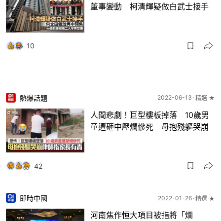
董事變動 柯清輝疑做白武士接手
10
熱爆話題
2022-06-13
精選 ★
人間悲劇！巨型樓板掉落 10歲男
童遭砸中壓爛慘死 母抱殘軀哭崩
42
即時中國
2022-01-26
精選 ★
河南焦作恒大項目被指將「爛