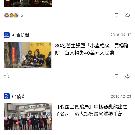
3
社會新聞
2018-04-19
80名苦主疑墮「小產權房」買樓陷
阱 每人損失40萬元人民幣
01偵查
2016-12-23
【假國企真騙局】中核疑亂龍出售
子公司 港人誤買爛尾舖損千萬