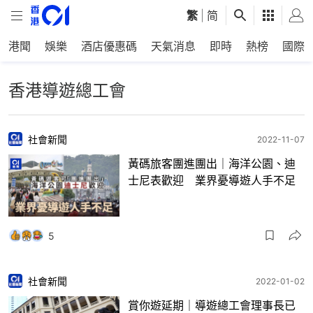
繁
|
简
港聞
娛樂
酒店優惠碼
天氣消息
即時
熱榜
國際
香港導遊總工會
社會新聞
2022-11-07
黃碼旅客團進團出｜海洋公園、迪
士尼表歡迎 業界憂導遊人手不足
5
社會新聞
2022-01-02
賞你遊延期｜導遊總工會理事長已