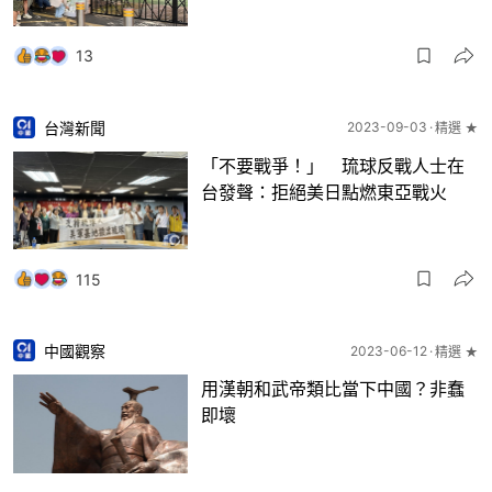
13
台灣新聞
2023-09-03
精選 ★
「不要戰爭！」 琉球反戰人士在
台發聲：拒絕美日點燃東亞戰火
115
中國觀察
2023-06-12
精選 ★
用漢朝和武帝類比當下中國？非蠢
即壞