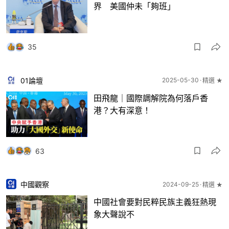
界 美國仲未「夠班」
35
01論壇
2025-05-30
精選 ★
田飛龍｜國際調解院為何落戶香
港？大有深意！
63
中國觀察
2024-09-25
精選 ★
中國社會要對民粹民族主義狂熱現
象大聲說不