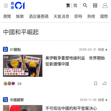
繁
|
简
港聞
娛樂
酒店優惠碼
天氣消息
即時
熱榜
國際
中國和平崛起
01觀點
2026-04-21
精選 ★
美伊戰爭重塑地緣利益 世界開始
從新讀懂中國
39
中國觀察
2025-11-26
精選 ★
不可低估中國的和平發展決心